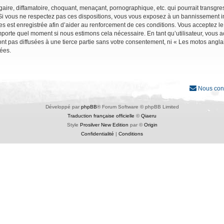
ire, diffamatoire, choquant, menaçant, pornographique, etc. qui pourrait transgres
Si vous ne respectez pas ces dispositions, vous vous exposez à un bannissement immé
ages est enregistrée afin d’aider au renforcement de ces conditions. Vous acceptez le
importe quel moment si nous estimons cela nécessaire. En tant qu’utilisateur, vous
nt pas diffusées à une tierce partie sans votre consentement, ni « Les motos angl
ées.
Nous con
Développé par
phpBB
® Forum Software © phpBB Limited
Traduction française officielle
©
Qiaeru
Style
Prosilver New Edition
par ©
Origin
Confidentialité
|
Conditions