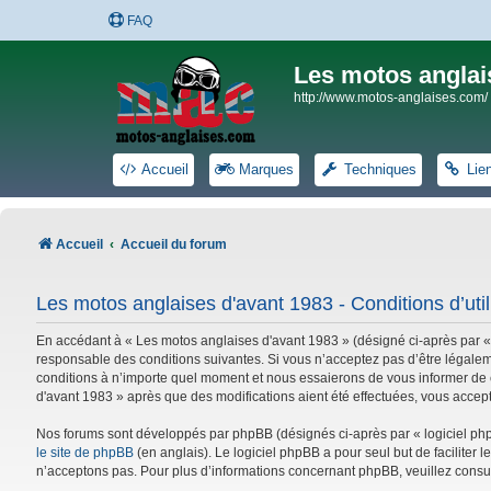
FAQ
Les motos anglai
http://www.motos-anglaises.com/
Accueil
Marques
Techniques
Lie
Accueil
Accueil du forum
Les motos anglaises d'avant 1983 - Conditions d’util
En accédant à « Les motos anglaises d'avant 1983 » (désigné ci-après par «
responsable des conditions suivantes. Si vous n’acceptez pas d’être légalem
conditions à n’importe quel moment et nous essaierons de vous informer de c
d'avant 1983 » après que des modifications aient été effectuées, vous accep
Nos forums sont développés par phpBB (désignés ci-après par « logiciel phpB
le site de phpBB
(en anglais). Le logiciel phpBB a pour seul but de facilite
n’acceptons pas. Pour plus d’informations concernant phpBB, veuillez consu