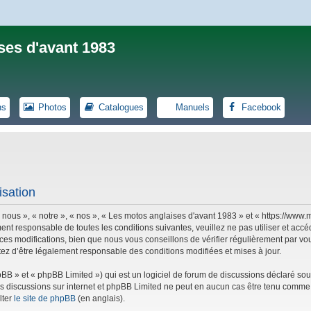
ses d'avant 1983
ns
Photos
Catalogues
Manuels
Facebook
isation
 nous », « notre », « nos », « Les motos anglaises d'avant 1983 » et « https://ww
ent responsable de toutes les conditions suivantes, veuillez ne pas utiliser et ac
es modifications, bien que nous vous conseillons de vérifier régulièrement par vou
tez d’être légalement responsable des conditions modifiées et mises à jour.
B » et « phpBB Limited ») qui est un logiciel de forum de discussions déclaré sou
r les discussions sur internet et phpBB Limited ne peut en aucun cas être tenu co
lter
le site de phpBB
(en anglais).