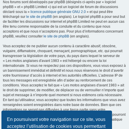
Nos forums sont développés par phpBB (désignés ci-après par « logiciel
phpBB » et « phpBB Limited ») qui est un logiciel de forum de discussions
déclaré sous la «
licence publique générale GNU 2.0
» et qui peut être
téléchargé sur
le site de phpBB
(en anglais). Le logiciel phpBB a pour seul but
de faciliter les discussions sur internet et phpBB Limited ne peut en aucun cas
être tenu comme responsable de la conduite et du contenu que nous
acceptons et que nous n’acceptons pas. Pour plus d’informations concernant
phpBB, veuillez consulter
le site de phpBB
(en anglais).
Vous acceptez de ne publier aucun contenu à caractère abusif, obscène,
vulgaire, diffamatoire, choquant, menaçant, pornographique, etc. qui pourrait
transgresser la législation de votre pays, du pays dans lequel le serveur de
« Les motos anglaises d'avant 1983 » est hébergé ou encore la loi
internationale. Si vous ne respectez pas ces dispositions, vous vous exposez à
un bannissement immédiat et définitif et nous nous réservons le droit d’avertir
votre fournisseur d’accès à internet et les autorités officielles. L’adresse IP de
tous les messages est enregistrée afin d’aider au renforcement de ces
conditions. Vous acceptez le fait que « Les motos anglaises d'avant 1983 » ait
le droit de supprimer, de modifier, de déplacer ou de verrouiller n’importe quel
sujet et message à n’importe quel moment si nous estimons cela nécessaire.
En tant qu’utilisateur, vous acceptez que toutes les informations que vous avez
renseignées soient enregistrées dans notre base de données. Bien que ces
informations ne seront pas diffusées à une tierce partie sans votre
consentement, ni « Les motos anglaises d'avant 1983 », ni phpBB, ne pourront
En poursuivant votre navigation sur ce site, vous
être tenus comme responsables en cas de tentative de piratage informatique
visant à compromettre vos données.
acceptez l’utilisation de cookies vous permettant