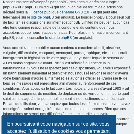
Nos forums sont développés par phpBB (désignés ci-après par « logiciel
phpBB » et « phpBB Limited ») qui est un logiciel de forum de discussions
déclaré sous la «
licence publique générale GNU 2.0
» et qui peut être
téléchargé sur
le site de phpBB
(en anglais). Le logiciel phpBB a pour seul but
de faciliter les discussions sur internet et phpBB Limited ne peut en aucun cas
être tenu comme responsable de la conduite et du contenu que nous
acceptons et que nous n’acceptons pas. Pour plus d’informations concernant
phpBB, veuillez consulter
le site de phpBB
(en anglais).
Vous acceptez de ne publier aucun contenu à caractère abusif, obscène,
vulgaire, diffamatoire, choquant, menaçant, pornographique, etc. qui pourrait
transgresser la législation de votre pays, du pays dans lequel le serveur de
« Les motos anglaises d'avant 1983 » est hébergé ou encore la loi
internationale. Si vous ne respectez pas ces dispositions, vous vous exposez à
un bannissement immédiat et définitif et nous nous réservons le droit d’avertir
votre fournisseur d’accès à internet et les autorités officielles. L’adresse IP de
tous les messages est enregistrée afin d’aider au renforcement de ces
conditions. Vous acceptez le fait que « Les motos anglaises d'avant 1983 » ait
le droit de supprimer, de modifier, de déplacer ou de verrouiller n’importe quel
sujet et message à n’importe quel moment si nous estimons cela nécessaire.
En tant qu’utilisateur, vous acceptez que toutes les informations que vous avez
renseignées soient enregistrées dans notre base de données. Bien que ces
informations ne seront pas diffusées à une tierce partie sans votre
consentement, ni « Les motos anglaises d'avant 1983 », ni phpBB, ne pourront
En poursuivant votre navigation sur ce site, vous
être tenus comme responsables en cas de tentative de piratage informatique
visant à compromettre vos données.
acceptez l’utilisation de cookies vous permettant