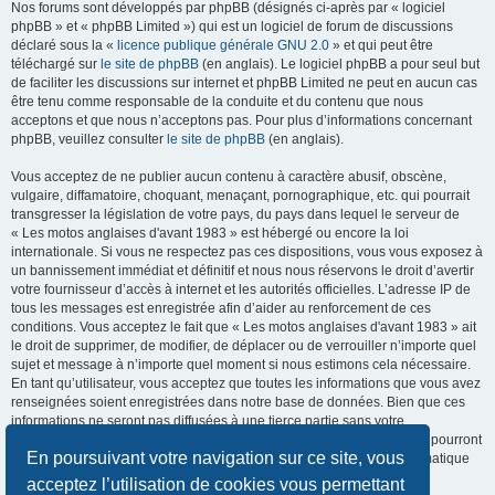
Nos forums sont développés par phpBB (désignés ci-après par « logiciel
phpBB » et « phpBB Limited ») qui est un logiciel de forum de discussions
déclaré sous la «
licence publique générale GNU 2.0
» et qui peut être
téléchargé sur
le site de phpBB
(en anglais). Le logiciel phpBB a pour seul but
de faciliter les discussions sur internet et phpBB Limited ne peut en aucun cas
être tenu comme responsable de la conduite et du contenu que nous
acceptons et que nous n’acceptons pas. Pour plus d’informations concernant
phpBB, veuillez consulter
le site de phpBB
(en anglais).
Vous acceptez de ne publier aucun contenu à caractère abusif, obscène,
vulgaire, diffamatoire, choquant, menaçant, pornographique, etc. qui pourrait
transgresser la législation de votre pays, du pays dans lequel le serveur de
« Les motos anglaises d'avant 1983 » est hébergé ou encore la loi
internationale. Si vous ne respectez pas ces dispositions, vous vous exposez à
un bannissement immédiat et définitif et nous nous réservons le droit d’avertir
votre fournisseur d’accès à internet et les autorités officielles. L’adresse IP de
tous les messages est enregistrée afin d’aider au renforcement de ces
conditions. Vous acceptez le fait que « Les motos anglaises d'avant 1983 » ait
le droit de supprimer, de modifier, de déplacer ou de verrouiller n’importe quel
sujet et message à n’importe quel moment si nous estimons cela nécessaire.
En tant qu’utilisateur, vous acceptez que toutes les informations que vous avez
renseignées soient enregistrées dans notre base de données. Bien que ces
informations ne seront pas diffusées à une tierce partie sans votre
consentement, ni « Les motos anglaises d'avant 1983 », ni phpBB, ne pourront
En poursuivant votre navigation sur ce site, vous
être tenus comme responsables en cas de tentative de piratage informatique
visant à compromettre vos données.
acceptez l’utilisation de cookies vous permettant