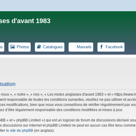
ses d'avant 1983
ns
Photos
Catalogues
Manuels
Facebook
isation
 nous », « notre », « nos », « Les motos anglaises d'avant 1983 » et « https://ww
ent responsable de toutes les conditions suivantes, veuillez ne pas utiliser et ac
es modifications, bien que nous vous conseillons de vérifier régulièrement par vou
tez d’être légalement responsable des conditions modifiées et mises à jour.
B » et « phpBB Limited ») qui est un logiciel de forum de discussions déclaré sou
r les discussions sur internet et phpBB Limited ne peut en aucun cas être tenu co
lter
le site de phpBB
(en anglais).