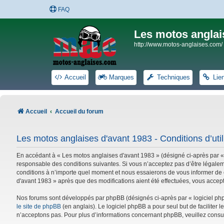
FAQ
Les motos anglai
http://www.motos-anglaises.com/
Accueil
Marques
Techniques
Lie
Accueil
Accueil du forum
Les motos anglaises d'avant 1983 - Conditions d’util
En accédant à « Les motos anglaises d'avant 1983 » (désigné ci-après par «
responsable des conditions suivantes. Si vous n’acceptez pas d’être légalem
conditions à n’importe quel moment et nous essaierons de vous informer de c
d'avant 1983 » après que des modifications aient été effectuées, vous accep
Nos forums sont développés par phpBB (désignés ci-après par « logiciel phpB
le site de phpBB
(en anglais). Le logiciel phpBB a pour seul but de facilite
n’acceptons pas. Pour plus d’informations concernant phpBB, veuillez consu