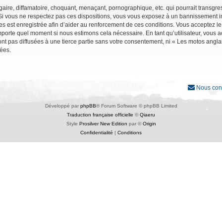
ire, diffamatoire, choquant, menaçant, pornographique, etc. qui pourrait transgres
Si vous ne respectez pas ces dispositions, vous vous exposez à un bannissement immé
ages est enregistrée afin d’aider au renforcement de ces conditions. Vous acceptez le
importe quel moment si nous estimons cela nécessaire. En tant qu’utilisateur, vous
nt pas diffusées à une tierce partie sans votre consentement, ni « Les motos angl
ées.
Nous con
Développé par
phpBB
® Forum Software © phpBB Limited
Traduction française officielle
©
Qiaeru
Style
Prosilver New Edition
par ©
Origin
Confidentialité
|
Conditions