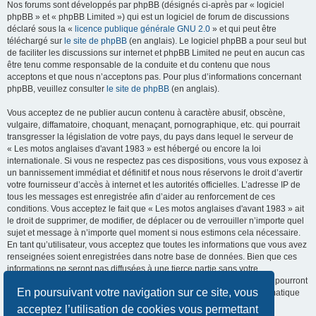
Nos forums sont développés par phpBB (désignés ci-après par « logiciel
phpBB » et « phpBB Limited ») qui est un logiciel de forum de discussions
déclaré sous la «
licence publique générale GNU 2.0
» et qui peut être
téléchargé sur
le site de phpBB
(en anglais). Le logiciel phpBB a pour seul but
de faciliter les discussions sur internet et phpBB Limited ne peut en aucun cas
être tenu comme responsable de la conduite et du contenu que nous
acceptons et que nous n’acceptons pas. Pour plus d’informations concernant
phpBB, veuillez consulter
le site de phpBB
(en anglais).
Vous acceptez de ne publier aucun contenu à caractère abusif, obscène,
vulgaire, diffamatoire, choquant, menaçant, pornographique, etc. qui pourrait
transgresser la législation de votre pays, du pays dans lequel le serveur de
« Les motos anglaises d'avant 1983 » est hébergé ou encore la loi
internationale. Si vous ne respectez pas ces dispositions, vous vous exposez à
un bannissement immédiat et définitif et nous nous réservons le droit d’avertir
votre fournisseur d’accès à internet et les autorités officielles. L’adresse IP de
tous les messages est enregistrée afin d’aider au renforcement de ces
conditions. Vous acceptez le fait que « Les motos anglaises d'avant 1983 » ait
le droit de supprimer, de modifier, de déplacer ou de verrouiller n’importe quel
sujet et message à n’importe quel moment si nous estimons cela nécessaire.
En tant qu’utilisateur, vous acceptez que toutes les informations que vous avez
renseignées soient enregistrées dans notre base de données. Bien que ces
informations ne seront pas diffusées à une tierce partie sans votre
consentement, ni « Les motos anglaises d'avant 1983 », ni phpBB, ne pourront
En poursuivant votre navigation sur ce site, vous
être tenus comme responsables en cas de tentative de piratage informatique
visant à compromettre vos données.
acceptez l’utilisation de cookies vous permettant