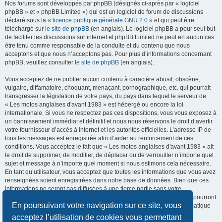
Nos forums sont développés par phpBB (désignés ci-après par « logiciel
phpBB » et « phpBB Limited ») qui est un logiciel de forum de discussions
déclaré sous la «
licence publique générale GNU 2.0
» et qui peut être
téléchargé sur
le site de phpBB
(en anglais). Le logiciel phpBB a pour seul but
de faciliter les discussions sur internet et phpBB Limited ne peut en aucun cas
être tenu comme responsable de la conduite et du contenu que nous
acceptons et que nous n’acceptons pas. Pour plus d’informations concernant
phpBB, veuillez consulter
le site de phpBB
(en anglais).
Vous acceptez de ne publier aucun contenu à caractère abusif, obscène,
vulgaire, diffamatoire, choquant, menaçant, pornographique, etc. qui pourrait
transgresser la législation de votre pays, du pays dans lequel le serveur de
« Les motos anglaises d'avant 1983 » est hébergé ou encore la loi
internationale. Si vous ne respectez pas ces dispositions, vous vous exposez à
un bannissement immédiat et définitif et nous nous réservons le droit d’avertir
votre fournisseur d’accès à internet et les autorités officielles. L’adresse IP de
tous les messages est enregistrée afin d’aider au renforcement de ces
conditions. Vous acceptez le fait que « Les motos anglaises d'avant 1983 » ait
le droit de supprimer, de modifier, de déplacer ou de verrouiller n’importe quel
sujet et message à n’importe quel moment si nous estimons cela nécessaire.
En tant qu’utilisateur, vous acceptez que toutes les informations que vous avez
renseignées soient enregistrées dans notre base de données. Bien que ces
informations ne seront pas diffusées à une tierce partie sans votre
consentement, ni « Les motos anglaises d'avant 1983 », ni phpBB, ne pourront
En poursuivant votre navigation sur ce site, vous
être tenus comme responsables en cas de tentative de piratage informatique
visant à compromettre vos données.
acceptez l’utilisation de cookies vous permettant