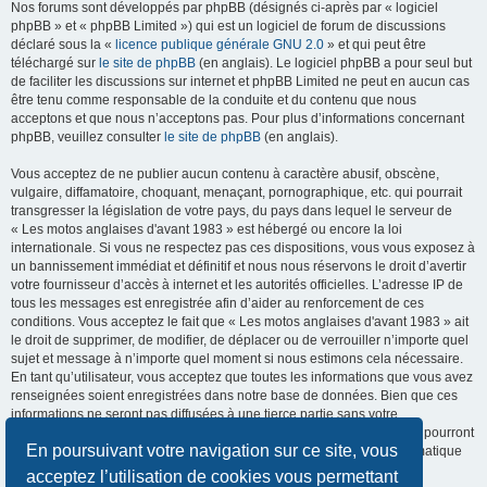
Nos forums sont développés par phpBB (désignés ci-après par « logiciel
phpBB » et « phpBB Limited ») qui est un logiciel de forum de discussions
déclaré sous la «
licence publique générale GNU 2.0
» et qui peut être
téléchargé sur
le site de phpBB
(en anglais). Le logiciel phpBB a pour seul but
de faciliter les discussions sur internet et phpBB Limited ne peut en aucun cas
être tenu comme responsable de la conduite et du contenu que nous
acceptons et que nous n’acceptons pas. Pour plus d’informations concernant
phpBB, veuillez consulter
le site de phpBB
(en anglais).
Vous acceptez de ne publier aucun contenu à caractère abusif, obscène,
vulgaire, diffamatoire, choquant, menaçant, pornographique, etc. qui pourrait
transgresser la législation de votre pays, du pays dans lequel le serveur de
« Les motos anglaises d'avant 1983 » est hébergé ou encore la loi
internationale. Si vous ne respectez pas ces dispositions, vous vous exposez à
un bannissement immédiat et définitif et nous nous réservons le droit d’avertir
votre fournisseur d’accès à internet et les autorités officielles. L’adresse IP de
tous les messages est enregistrée afin d’aider au renforcement de ces
conditions. Vous acceptez le fait que « Les motos anglaises d'avant 1983 » ait
le droit de supprimer, de modifier, de déplacer ou de verrouiller n’importe quel
sujet et message à n’importe quel moment si nous estimons cela nécessaire.
En tant qu’utilisateur, vous acceptez que toutes les informations que vous avez
renseignées soient enregistrées dans notre base de données. Bien que ces
informations ne seront pas diffusées à une tierce partie sans votre
consentement, ni « Les motos anglaises d'avant 1983 », ni phpBB, ne pourront
En poursuivant votre navigation sur ce site, vous
être tenus comme responsables en cas de tentative de piratage informatique
visant à compromettre vos données.
acceptez l’utilisation de cookies vous permettant