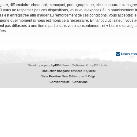
ire, diffamatoire, choquant, menaçant, pornographique, etc. qui pourrait transgres
Si vous ne respectez pas ces dispositions, vous vous exposez à un bannissement immé
ages est enregistrée afin d’aider au renforcement de ces conditions. Vous acceptez le
importe quel moment si nous estimons cela nécessaire. En tant qu’utilisateur, vous
nt pas diffusées à une tierce partie sans votre consentement, ni « Les motos angl
ées.
Nous con
Développé par
phpBB
® Forum Software © phpBB Limited
Traduction française officielle
©
Qiaeru
Style
Prosilver New Edition
par ©
Origin
Confidentialité
|
Conditions