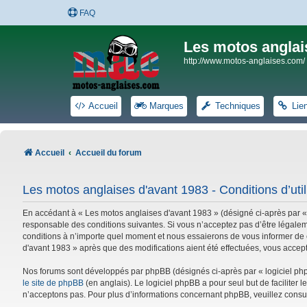
FAQ
Les motos anglai
http://www.motos-anglaises.com/
Accueil
Marques
Techniques
Lie
Accueil
Accueil du forum
Les motos anglaises d'avant 1983 - Conditions d’util
En accédant à « Les motos anglaises d'avant 1983 » (désigné ci-après par «
responsable des conditions suivantes. Si vous n’acceptez pas d’être légalem
conditions à n’importe quel moment et nous essaierons de vous informer de c
d'avant 1983 » après que des modifications aient été effectuées, vous accep
Nos forums sont développés par phpBB (désignés ci-après par « logiciel phpB
le site de phpBB
(en anglais). Le logiciel phpBB a pour seul but de facilite
n’acceptons pas. Pour plus d’informations concernant phpBB, veuillez consu