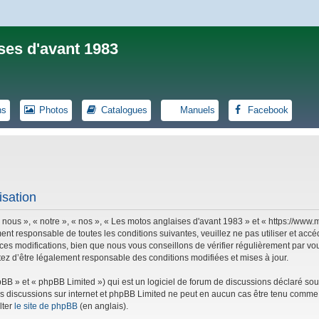
ses d'avant 1983
ns
Photos
Catalogues
Manuels
Facebook
isation
 nous », « notre », « nos », « Les motos anglaises d'avant 1983 » et « https://ww
ent responsable de toutes les conditions suivantes, veuillez ne pas utiliser et ac
es modifications, bien que nous vous conseillons de vérifier régulièrement par vou
tez d’être légalement responsable des conditions modifiées et mises à jour.
B » et « phpBB Limited ») qui est un logiciel de forum de discussions déclaré sou
r les discussions sur internet et phpBB Limited ne peut en aucun cas être tenu co
lter
le site de phpBB
(en anglais).