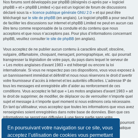
Nos forums sont développés par phpBB (désignés ci-après par « logiciel
phpBB » et « phpBB Limited ») qui est un logiciel de forum de discussions
déclaré sous la «
licence publique générale GNU 2.0
» et qui peut être
téléchargé sur
le site de phpBB
(en anglais). Le logiciel phpBB a pour seul but
de faciliter les discussions sur internet et phpBB Limited ne peut en aucun cas
être tenu comme responsable de la conduite et du contenu que nous
acceptons et que nous n’acceptons pas. Pour plus d’informations concernant
phpBB, veuillez consulter
le site de phpBB
(en anglais).
Vous acceptez de ne publier aucun contenu à caractère abusif, obscène,
vulgaire, diffamatoire, choquant, menaçant, pornographique, etc. qui pourrait
transgresser la législation de votre pays, du pays dans lequel le serveur de
« Les motos anglaises d'avant 1983 » est hébergé ou encore la loi
internationale. Si vous ne respectez pas ces dispositions, vous vous exposez à
un bannissement immédiat et définitif et nous nous réservons le droit d’avertir
votre fournisseur d’accès à internet et les autorités officielles. L’adresse IP de
tous les messages est enregistrée afin d’aider au renforcement de ces
conditions. Vous acceptez le fait que « Les motos anglaises d'avant 1983 » ait
le droit de supprimer, de modifier, de déplacer ou de verrouiller n’importe quel
sujet et message à n’importe quel moment si nous estimons cela nécessaire.
En tant qu’utilisateur, vous acceptez que toutes les informations que vous avez
renseignées soient enregistrées dans notre base de données. Bien que ces
informations ne seront pas diffusées à une tierce partie sans votre
consentement, ni « Les motos anglaises d'avant 1983 », ni phpBB, ne pourront
En poursuivant votre navigation sur ce site, vous
être tenus comme responsables en cas de tentative de piratage informatique
visant à compromettre vos données.
acceptez l’utilisation de cookies vous permettant