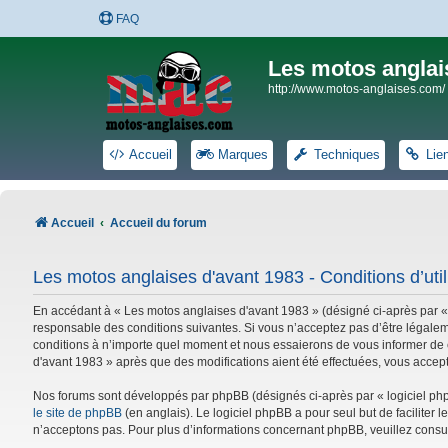
FAQ
Les motos anglai
http://www.motos-anglaises.com/
Accueil
Marques
Techniques
Lie
Accueil
Accueil du forum
Les motos anglaises d'avant 1983 - Conditions d’util
En accédant à « Les motos anglaises d'avant 1983 » (désigné ci-après par «
responsable des conditions suivantes. Si vous n’acceptez pas d’être légalem
conditions à n’importe quel moment et nous essaierons de vous informer de c
d'avant 1983 » après que des modifications aient été effectuées, vous accep
Nos forums sont développés par phpBB (désignés ci-après par « logiciel phpB
le site de phpBB
(en anglais). Le logiciel phpBB a pour seul but de facilite
n’acceptons pas. Pour plus d’informations concernant phpBB, veuillez consu