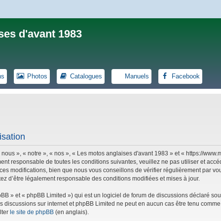
ses d'avant 1983
ns
Photos
Catalogues
Manuels
Facebook
isation
 nous », « notre », « nos », « Les motos anglaises d'avant 1983 » et « https://ww
ent responsable de toutes les conditions suivantes, veuillez ne pas utiliser et ac
es modifications, bien que nous vous conseillons de vérifier régulièrement par vou
tez d’être légalement responsable des conditions modifiées et mises à jour.
B » et « phpBB Limited ») qui est un logiciel de forum de discussions déclaré sou
r les discussions sur internet et phpBB Limited ne peut en aucun cas être tenu co
lter
le site de phpBB
(en anglais).