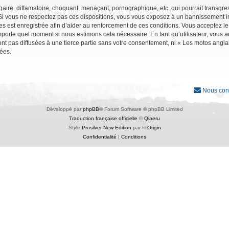
ire, diffamatoire, choquant, menaçant, pornographique, etc. qui pourrait transgres
Si vous ne respectez pas ces dispositions, vous vous exposez à un bannissement immé
ages est enregistrée afin d’aider au renforcement de ces conditions. Vous acceptez le
importe quel moment si nous estimons cela nécessaire. En tant qu’utilisateur, vous
nt pas diffusées à une tierce partie sans votre consentement, ni « Les motos angl
ées.
Nous con
Développé par
phpBB
® Forum Software © phpBB Limited
Traduction française officielle
©
Qiaeru
Style
Prosilver New Edition
par ©
Origin
Confidentialité
|
Conditions