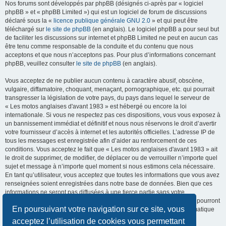
Nos forums sont développés par phpBB (désignés ci-après par « logiciel
phpBB » et « phpBB Limited ») qui est un logiciel de forum de discussions
déclaré sous la «
licence publique générale GNU 2.0
» et qui peut être
téléchargé sur
le site de phpBB
(en anglais). Le logiciel phpBB a pour seul but
de faciliter les discussions sur internet et phpBB Limited ne peut en aucun cas
être tenu comme responsable de la conduite et du contenu que nous
acceptons et que nous n’acceptons pas. Pour plus d’informations concernant
phpBB, veuillez consulter
le site de phpBB
(en anglais).
Vous acceptez de ne publier aucun contenu à caractère abusif, obscène,
vulgaire, diffamatoire, choquant, menaçant, pornographique, etc. qui pourrait
transgresser la législation de votre pays, du pays dans lequel le serveur de
« Les motos anglaises d'avant 1983 » est hébergé ou encore la loi
internationale. Si vous ne respectez pas ces dispositions, vous vous exposez à
un bannissement immédiat et définitif et nous nous réservons le droit d’avertir
votre fournisseur d’accès à internet et les autorités officielles. L’adresse IP de
tous les messages est enregistrée afin d’aider au renforcement de ces
conditions. Vous acceptez le fait que « Les motos anglaises d'avant 1983 » ait
le droit de supprimer, de modifier, de déplacer ou de verrouiller n’importe quel
sujet et message à n’importe quel moment si nous estimons cela nécessaire.
En tant qu’utilisateur, vous acceptez que toutes les informations que vous avez
renseignées soient enregistrées dans notre base de données. Bien que ces
informations ne seront pas diffusées à une tierce partie sans votre
consentement, ni « Les motos anglaises d'avant 1983 », ni phpBB, ne pourront
En poursuivant votre navigation sur ce site, vous
être tenus comme responsables en cas de tentative de piratage informatique
visant à compromettre vos données.
acceptez l’utilisation de cookies vous permettant