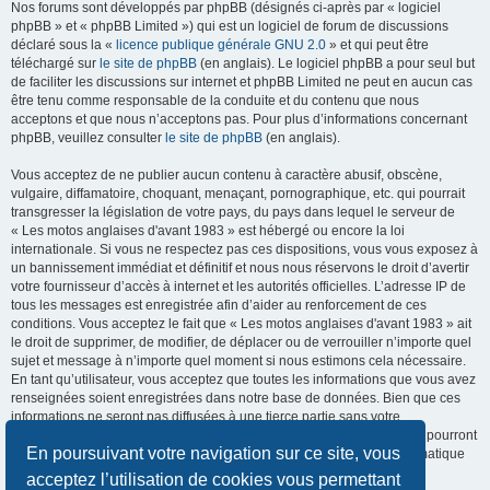
Nos forums sont développés par phpBB (désignés ci-après par « logiciel
phpBB » et « phpBB Limited ») qui est un logiciel de forum de discussions
déclaré sous la «
licence publique générale GNU 2.0
» et qui peut être
téléchargé sur
le site de phpBB
(en anglais). Le logiciel phpBB a pour seul but
de faciliter les discussions sur internet et phpBB Limited ne peut en aucun cas
être tenu comme responsable de la conduite et du contenu que nous
acceptons et que nous n’acceptons pas. Pour plus d’informations concernant
phpBB, veuillez consulter
le site de phpBB
(en anglais).
Vous acceptez de ne publier aucun contenu à caractère abusif, obscène,
vulgaire, diffamatoire, choquant, menaçant, pornographique, etc. qui pourrait
transgresser la législation de votre pays, du pays dans lequel le serveur de
« Les motos anglaises d'avant 1983 » est hébergé ou encore la loi
internationale. Si vous ne respectez pas ces dispositions, vous vous exposez à
un bannissement immédiat et définitif et nous nous réservons le droit d’avertir
votre fournisseur d’accès à internet et les autorités officielles. L’adresse IP de
tous les messages est enregistrée afin d’aider au renforcement de ces
conditions. Vous acceptez le fait que « Les motos anglaises d'avant 1983 » ait
le droit de supprimer, de modifier, de déplacer ou de verrouiller n’importe quel
sujet et message à n’importe quel moment si nous estimons cela nécessaire.
En tant qu’utilisateur, vous acceptez que toutes les informations que vous avez
renseignées soient enregistrées dans notre base de données. Bien que ces
informations ne seront pas diffusées à une tierce partie sans votre
consentement, ni « Les motos anglaises d'avant 1983 », ni phpBB, ne pourront
En poursuivant votre navigation sur ce site, vous
être tenus comme responsables en cas de tentative de piratage informatique
visant à compromettre vos données.
acceptez l’utilisation de cookies vous permettant