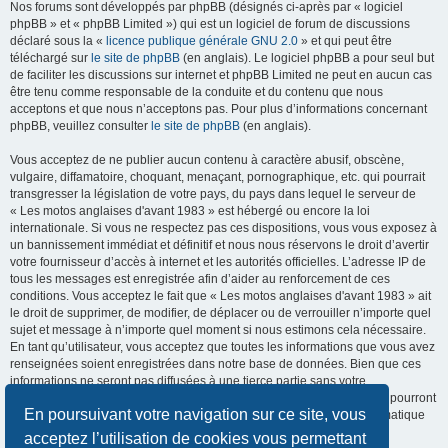
Nos forums sont développés par phpBB (désignés ci-après par « logiciel
phpBB » et « phpBB Limited ») qui est un logiciel de forum de discussions
déclaré sous la «
licence publique générale GNU 2.0
» et qui peut être
téléchargé sur
le site de phpBB
(en anglais). Le logiciel phpBB a pour seul but
de faciliter les discussions sur internet et phpBB Limited ne peut en aucun cas
être tenu comme responsable de la conduite et du contenu que nous
acceptons et que nous n’acceptons pas. Pour plus d’informations concernant
phpBB, veuillez consulter
le site de phpBB
(en anglais).
Vous acceptez de ne publier aucun contenu à caractère abusif, obscène,
vulgaire, diffamatoire, choquant, menaçant, pornographique, etc. qui pourrait
transgresser la législation de votre pays, du pays dans lequel le serveur de
« Les motos anglaises d'avant 1983 » est hébergé ou encore la loi
internationale. Si vous ne respectez pas ces dispositions, vous vous exposez à
un bannissement immédiat et définitif et nous nous réservons le droit d’avertir
votre fournisseur d’accès à internet et les autorités officielles. L’adresse IP de
tous les messages est enregistrée afin d’aider au renforcement de ces
conditions. Vous acceptez le fait que « Les motos anglaises d'avant 1983 » ait
le droit de supprimer, de modifier, de déplacer ou de verrouiller n’importe quel
sujet et message à n’importe quel moment si nous estimons cela nécessaire.
En tant qu’utilisateur, vous acceptez que toutes les informations que vous avez
renseignées soient enregistrées dans notre base de données. Bien que ces
informations ne seront pas diffusées à une tierce partie sans votre
consentement, ni « Les motos anglaises d'avant 1983 », ni phpBB, ne pourront
En poursuivant votre navigation sur ce site, vous
être tenus comme responsables en cas de tentative de piratage informatique
visant à compromettre vos données.
acceptez l’utilisation de cookies vous permettant