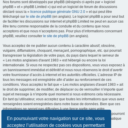
Nos forums sont développés par phpBB (désignés ci-après par « logiciel
phpBB » et « phpBB Limited ») qui est un logiciel de forum de discussions
déclaré sous la «
licence publique générale GNU 2.0
» et qui peut être
téléchargé sur
le site de phpBB
(en anglais). Le logiciel phpBB a pour seul but
de faciliter les discussions sur internet et phpBB Limited ne peut en aucun cas
être tenu comme responsable de la conduite et du contenu que nous
acceptons et que nous n’acceptons pas. Pour plus d’informations concernant
phpBB, veuillez consulter
le site de phpBB
(en anglais).
Vous acceptez de ne publier aucun contenu à caractère abusif, obscène,
vulgaire, diffamatoire, choquant, menaçant, pornographique, etc. qui pourrait
transgresser la législation de votre pays, du pays dans lequel le serveur de
« Les motos anglaises d'avant 1983 » est hébergé ou encore la loi
internationale. Si vous ne respectez pas ces dispositions, vous vous exposez à
un bannissement immédiat et définitif et nous nous réservons le droit d’avertir
votre fournisseur d’accès à internet et les autorités officielles. L’adresse IP de
tous les messages est enregistrée afin d’aider au renforcement de ces
conditions. Vous acceptez le fait que « Les motos anglaises d'avant 1983 » ait
le droit de supprimer, de modifier, de déplacer ou de verrouiller n’importe quel
sujet et message à n’importe quel moment si nous estimons cela nécessaire.
En tant qu’utilisateur, vous acceptez que toutes les informations que vous avez
renseignées soient enregistrées dans notre base de données. Bien que ces
informations ne seront pas diffusées à une tierce partie sans votre
consentement, ni « Les motos anglaises d'avant 1983 », ni phpBB, ne pourront
En poursuivant votre navigation sur ce site, vous
être tenus comme responsables en cas de tentative de piratage informatique
visant à compromettre vos données.
acceptez l’utilisation de cookies vous permettant