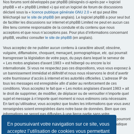
Nos forums sont développés par phpBB (désignés ci-après par « logiciel
phpBB » et « phpBB Limited ») qui est un logiciel de forum de discussions
déclaré sous la «
licence publique générale GNU 2.0
» et qui peut être
téléchargé sur
le site de phpBB
(en anglais). Le logiciel phpBB a pour seul but
de faciliter les discussions sur internet et phpBB Limited ne peut en aucun cas
être tenu comme responsable de la conduite et du contenu que nous
acceptons et que nous n’acceptons pas. Pour plus d’informations concernant
phpBB, veuillez consulter
le site de phpBB
(en anglais).
Vous acceptez de ne publier aucun contenu à caractère abusif, obscène,
vulgaire, diffamatoire, choquant, menaçant, pornographique, etc. qui pourrait
transgresser la législation de votre pays, du pays dans lequel le serveur de
« Les motos anglaises d'avant 1983 » est hébergé ou encore la loi
internationale. Si vous ne respectez pas ces dispositions, vous vous exposez à
un bannissement immédiat et définitif et nous nous réservons le droit d’avertir
votre fournisseur d’accès à internet et les autorités officielles. L’adresse IP de
tous les messages est enregistrée afin d’aider au renforcement de ces
conditions. Vous acceptez le fait que « Les motos anglaises d'avant 1983 » ait
le droit de supprimer, de modifier, de déplacer ou de verrouiller n’importe quel
sujet et message à n’importe quel moment si nous estimons cela nécessaire.
En tant qu’utilisateur, vous acceptez que toutes les informations que vous avez
renseignées soient enregistrées dans notre base de données. Bien que ces
informations ne seront pas diffusées à une tierce partie sans votre
consentement, ni « Les motos anglaises d'avant 1983 », ni phpBB, ne pourront
En poursuivant votre navigation sur ce site, vous
être tenus comme responsables en cas de tentative de piratage informatique
visant à compromettre vos données.
acceptez l’utilisation de cookies vous permettant