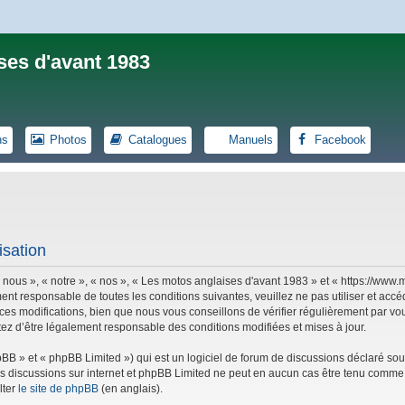
ses d'avant 1983
ns
Photos
Catalogues
Manuels
Facebook
isation
 nous », « notre », « nos », « Les motos anglaises d'avant 1983 » et « https://ww
ent responsable de toutes les conditions suivantes, veuillez ne pas utiliser et ac
es modifications, bien que nous vous conseillons de vérifier régulièrement par vou
tez d’être légalement responsable des conditions modifiées et mises à jour.
B » et « phpBB Limited ») qui est un logiciel de forum de discussions déclaré sou
r les discussions sur internet et phpBB Limited ne peut en aucun cas être tenu co
lter
le site de phpBB
(en anglais).