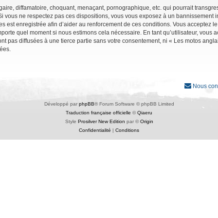
ire, diffamatoire, choquant, menaçant, pornographique, etc. qui pourrait transgres
Si vous ne respectez pas ces dispositions, vous vous exposez à un bannissement immé
ages est enregistrée afin d’aider au renforcement de ces conditions. Vous acceptez le
importe quel moment si nous estimons cela nécessaire. En tant qu’utilisateur, vous
nt pas diffusées à une tierce partie sans votre consentement, ni « Les motos angl
ées.
Nous con
Développé par
phpBB
® Forum Software © phpBB Limited
Traduction française officielle
©
Qiaeru
Style
Prosilver New Edition
par ©
Origin
Confidentialité
|
Conditions