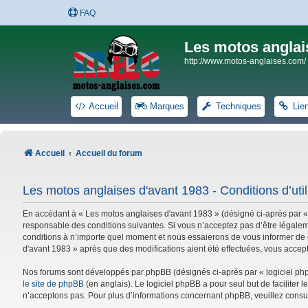
FAQ
Les motos anglai
http://www.motos-anglaises.com/
Accueil
Marques
Techniques
Lie
Accueil
Accueil du forum
Les motos anglaises d'avant 1983 - Conditions d’util
En accédant à « Les motos anglaises d'avant 1983 » (désigné ci-après par «
responsable des conditions suivantes. Si vous n’acceptez pas d’être légalem
conditions à n’importe quel moment et nous essaierons de vous informer de c
d'avant 1983 » après que des modifications aient été effectuées, vous accep
Nos forums sont développés par phpBB (désignés ci-après par « logiciel phpB
le site de phpBB
(en anglais). Le logiciel phpBB a pour seul but de facilite
n’acceptons pas. Pour plus d’informations concernant phpBB, veuillez consu