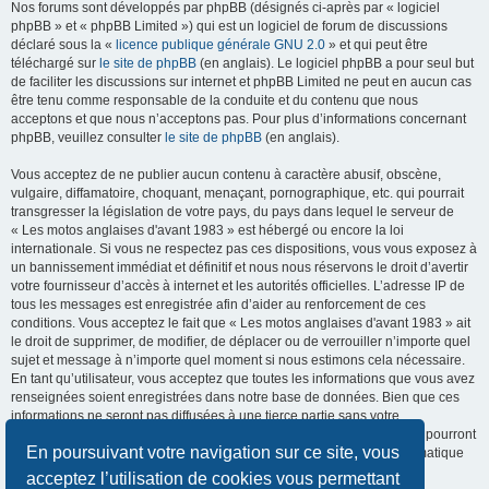
Nos forums sont développés par phpBB (désignés ci-après par « logiciel
phpBB » et « phpBB Limited ») qui est un logiciel de forum de discussions
déclaré sous la «
licence publique générale GNU 2.0
» et qui peut être
téléchargé sur
le site de phpBB
(en anglais). Le logiciel phpBB a pour seul but
de faciliter les discussions sur internet et phpBB Limited ne peut en aucun cas
être tenu comme responsable de la conduite et du contenu que nous
acceptons et que nous n’acceptons pas. Pour plus d’informations concernant
phpBB, veuillez consulter
le site de phpBB
(en anglais).
Vous acceptez de ne publier aucun contenu à caractère abusif, obscène,
vulgaire, diffamatoire, choquant, menaçant, pornographique, etc. qui pourrait
transgresser la législation de votre pays, du pays dans lequel le serveur de
« Les motos anglaises d'avant 1983 » est hébergé ou encore la loi
internationale. Si vous ne respectez pas ces dispositions, vous vous exposez à
un bannissement immédiat et définitif et nous nous réservons le droit d’avertir
votre fournisseur d’accès à internet et les autorités officielles. L’adresse IP de
tous les messages est enregistrée afin d’aider au renforcement de ces
conditions. Vous acceptez le fait que « Les motos anglaises d'avant 1983 » ait
le droit de supprimer, de modifier, de déplacer ou de verrouiller n’importe quel
sujet et message à n’importe quel moment si nous estimons cela nécessaire.
En tant qu’utilisateur, vous acceptez que toutes les informations que vous avez
renseignées soient enregistrées dans notre base de données. Bien que ces
informations ne seront pas diffusées à une tierce partie sans votre
consentement, ni « Les motos anglaises d'avant 1983 », ni phpBB, ne pourront
En poursuivant votre navigation sur ce site, vous
être tenus comme responsables en cas de tentative de piratage informatique
visant à compromettre vos données.
acceptez l’utilisation de cookies vous permettant