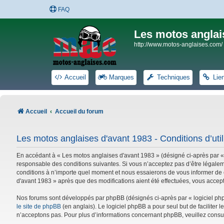
FAQ
Les motos anglai
http://www.motos-anglaises.com/
Accueil
Marques
Techniques
Lie
Accueil
Accueil du forum
Les motos anglaises d'avant 1983 - Conditions d’util
En accédant à « Les motos anglaises d'avant 1983 » (désigné ci-après par «
responsable des conditions suivantes. Si vous n’acceptez pas d’être légalem
conditions à n’importe quel moment et nous essaierons de vous informer de c
d'avant 1983 » après que des modifications aient été effectuées, vous accep
Nos forums sont développés par phpBB (désignés ci-après par « logiciel phpB
le site de phpBB
(en anglais). Le logiciel phpBB a pour seul but de facilite
n’acceptons pas. Pour plus d’informations concernant phpBB, veuillez consu