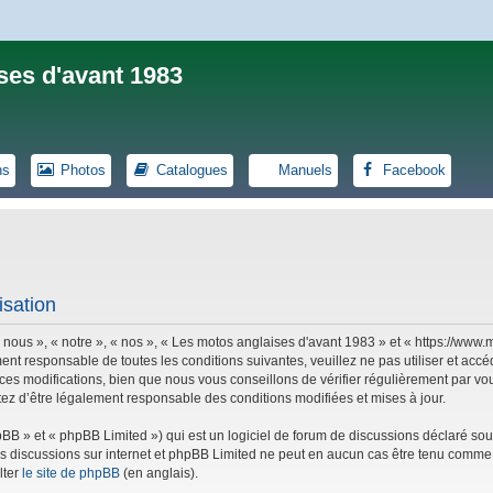
ses d'avant 1983
ns
Photos
Catalogues
Manuels
Facebook
isation
 nous », « notre », « nos », « Les motos anglaises d'avant 1983 » et « https://ww
ent responsable de toutes les conditions suivantes, veuillez ne pas utiliser et ac
es modifications, bien que nous vous conseillons de vérifier régulièrement par vou
tez d’être légalement responsable des conditions modifiées et mises à jour.
B » et « phpBB Limited ») qui est un logiciel de forum de discussions déclaré sou
r les discussions sur internet et phpBB Limited ne peut en aucun cas être tenu co
lter
le site de phpBB
(en anglais).