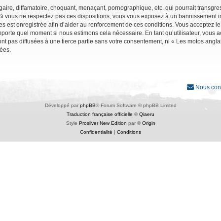
ire, diffamatoire, choquant, menaçant, pornographique, etc. qui pourrait transgres
Si vous ne respectez pas ces dispositions, vous vous exposez à un bannissement immé
ages est enregistrée afin d’aider au renforcement de ces conditions. Vous acceptez le
importe quel moment si nous estimons cela nécessaire. En tant qu’utilisateur, vous
nt pas diffusées à une tierce partie sans votre consentement, ni « Les motos angl
ées.
Nous con
Développé par
phpBB
® Forum Software © phpBB Limited
Traduction française officielle
©
Qiaeru
Style
Prosilver New Edition
par ©
Origin
Confidentialité
|
Conditions