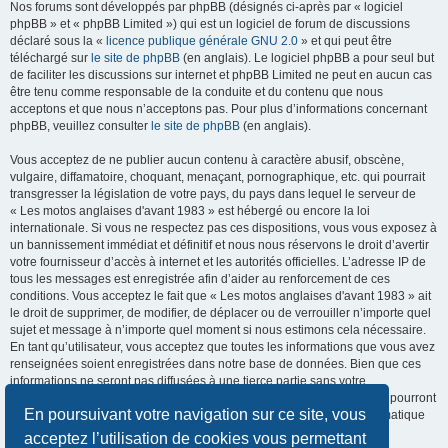
Nos forums sont développés par phpBB (désignés ci-après par « logiciel
phpBB » et « phpBB Limited ») qui est un logiciel de forum de discussions
déclaré sous la «
licence publique générale GNU 2.0
» et qui peut être
téléchargé sur
le site de phpBB
(en anglais). Le logiciel phpBB a pour seul but
de faciliter les discussions sur internet et phpBB Limited ne peut en aucun cas
être tenu comme responsable de la conduite et du contenu que nous
acceptons et que nous n’acceptons pas. Pour plus d’informations concernant
phpBB, veuillez consulter
le site de phpBB
(en anglais).
Vous acceptez de ne publier aucun contenu à caractère abusif, obscène,
vulgaire, diffamatoire, choquant, menaçant, pornographique, etc. qui pourrait
transgresser la législation de votre pays, du pays dans lequel le serveur de
« Les motos anglaises d'avant 1983 » est hébergé ou encore la loi
internationale. Si vous ne respectez pas ces dispositions, vous vous exposez à
un bannissement immédiat et définitif et nous nous réservons le droit d’avertir
votre fournisseur d’accès à internet et les autorités officielles. L’adresse IP de
tous les messages est enregistrée afin d’aider au renforcement de ces
conditions. Vous acceptez le fait que « Les motos anglaises d'avant 1983 » ait
le droit de supprimer, de modifier, de déplacer ou de verrouiller n’importe quel
sujet et message à n’importe quel moment si nous estimons cela nécessaire.
En tant qu’utilisateur, vous acceptez que toutes les informations que vous avez
renseignées soient enregistrées dans notre base de données. Bien que ces
informations ne seront pas diffusées à une tierce partie sans votre
consentement, ni « Les motos anglaises d'avant 1983 », ni phpBB, ne pourront
En poursuivant votre navigation sur ce site, vous
être tenus comme responsables en cas de tentative de piratage informatique
visant à compromettre vos données.
acceptez l’utilisation de cookies vous permettant