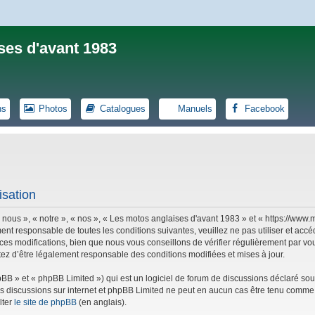
ses d'avant 1983
ns
Photos
Catalogues
Manuels
Facebook
isation
 nous », « notre », « nos », « Les motos anglaises d'avant 1983 » et « https://ww
ent responsable de toutes les conditions suivantes, veuillez ne pas utiliser et ac
es modifications, bien que nous vous conseillons de vérifier régulièrement par vou
tez d’être légalement responsable des conditions modifiées et mises à jour.
B » et « phpBB Limited ») qui est un logiciel de forum de discussions déclaré sou
r les discussions sur internet et phpBB Limited ne peut en aucun cas être tenu co
lter
le site de phpBB
(en anglais).