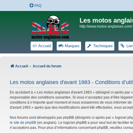
FAQ
Les motos anglai
http://www.motos-anglaises.com/
Accueil
Marques
Techniques
Lie
Accueil
Accueil du forum
Les motos anglaises d'avant 1983 - Conditions d’util
En accédant à « Les motos anglaises d'avant 1983 » (désigné ci-après par «
responsable des conditions suivantes. Si vous n’acceptez pas d’être légalem
conditions à n’importe quel moment et nous essaierons de vous informer de c
d'avant 1983 » après que des modifications aient été effectuées, vous accep
Nos forums sont développés par phpBB (désignés ci-après par « logiciel phpB
le site de phpBB
(en anglais). Le logiciel phpBB a pour seul but de facilite
n’acceptons pas. Pour plus d’informations concernant phpBB, veuillez consu