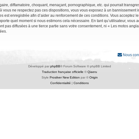
ire, diffamatoire, choquant, menaçant, pornographique, etc. qui pourrait transgres
Si vous ne respectez pas ces dispositions, vous vous exposez à un bannissement immé
ages est enregistrée afin d’aider au renforcement de ces conditions. Vous acceptez le
importe quel moment si nous estimons cela nécessaire. En tant qu’utilisateur, vous
nt pas diffusées à une tierce partie sans votre consentement, ni « Les motos angl
ées.
Nous con
Développé par
phpBB
® Forum Software © phpBB Limited
Traduction française officielle
©
Qiaeru
Style
Prosilver New Edition
par ©
Origin
Confidentialité
|
Conditions