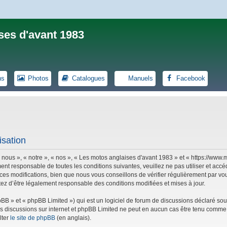
ses d'avant 1983
ns
Photos
Catalogues
Manuels
Facebook
isation
 nous », « notre », « nos », « Les motos anglaises d'avant 1983 » et « https://ww
ent responsable de toutes les conditions suivantes, veuillez ne pas utiliser et ac
es modifications, bien que nous vous conseillons de vérifier régulièrement par vou
tez d’être légalement responsable des conditions modifiées et mises à jour.
B » et « phpBB Limited ») qui est un logiciel de forum de discussions déclaré sou
r les discussions sur internet et phpBB Limited ne peut en aucun cas être tenu co
lter
le site de phpBB
(en anglais).