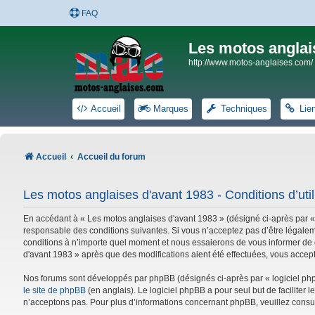
FAQ
Les motos anglai
http://www.motos-anglaises.com/
Accueil
Marques
Techniques
Lie
Accueil
Accueil du forum
Les motos anglaises d'avant 1983 - Conditions d’util
En accédant à « Les motos anglaises d'avant 1983 » (désigné ci-après par «
responsable des conditions suivantes. Si vous n’acceptez pas d’être légalem
conditions à n’importe quel moment et nous essaierons de vous informer de c
d'avant 1983 » après que des modifications aient été effectuées, vous accep
Nos forums sont développés par phpBB (désignés ci-après par « logiciel phpB
le site de phpBB
(en anglais). Le logiciel phpBB a pour seul but de facilite
n’acceptons pas. Pour plus d’informations concernant phpBB, veuillez consu