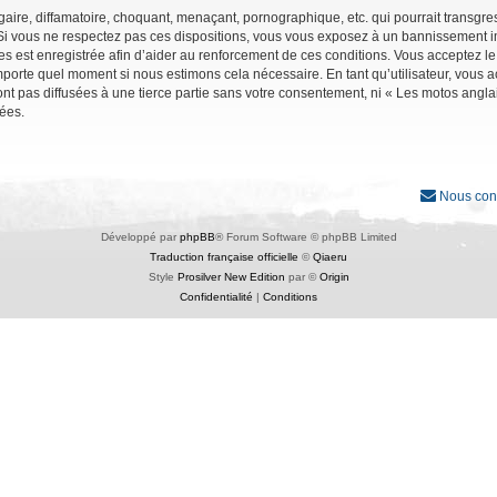
ire, diffamatoire, choquant, menaçant, pornographique, etc. qui pourrait transgres
Si vous ne respectez pas ces dispositions, vous vous exposez à un bannissement immé
ages est enregistrée afin d’aider au renforcement de ces conditions. Vous acceptez le
importe quel moment si nous estimons cela nécessaire. En tant qu’utilisateur, vous
nt pas diffusées à une tierce partie sans votre consentement, ni « Les motos angl
ées.
Nous con
Développé par
phpBB
® Forum Software © phpBB Limited
Traduction française officielle
©
Qiaeru
Style
Prosilver New Edition
par ©
Origin
Confidentialité
|
Conditions