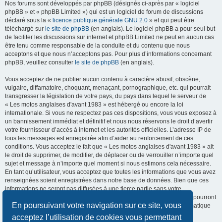
Nos forums sont développés par phpBB (désignés ci-après par « logiciel
phpBB » et « phpBB Limited ») qui est un logiciel de forum de discussions
déclaré sous la «
licence publique générale GNU 2.0
» et qui peut être
téléchargé sur
le site de phpBB
(en anglais). Le logiciel phpBB a pour seul but
de faciliter les discussions sur internet et phpBB Limited ne peut en aucun cas
être tenu comme responsable de la conduite et du contenu que nous
acceptons et que nous n’acceptons pas. Pour plus d’informations concernant
phpBB, veuillez consulter
le site de phpBB
(en anglais).
Vous acceptez de ne publier aucun contenu à caractère abusif, obscène,
vulgaire, diffamatoire, choquant, menaçant, pornographique, etc. qui pourrait
transgresser la législation de votre pays, du pays dans lequel le serveur de
« Les motos anglaises d'avant 1983 » est hébergé ou encore la loi
internationale. Si vous ne respectez pas ces dispositions, vous vous exposez à
un bannissement immédiat et définitif et nous nous réservons le droit d’avertir
votre fournisseur d’accès à internet et les autorités officielles. L’adresse IP de
tous les messages est enregistrée afin d’aider au renforcement de ces
conditions. Vous acceptez le fait que « Les motos anglaises d'avant 1983 » ait
le droit de supprimer, de modifier, de déplacer ou de verrouiller n’importe quel
sujet et message à n’importe quel moment si nous estimons cela nécessaire.
En tant qu’utilisateur, vous acceptez que toutes les informations que vous avez
renseignées soient enregistrées dans notre base de données. Bien que ces
informations ne seront pas diffusées à une tierce partie sans votre
consentement, ni « Les motos anglaises d'avant 1983 », ni phpBB, ne pourront
En poursuivant votre navigation sur ce site, vous
être tenus comme responsables en cas de tentative de piratage informatique
visant à compromettre vos données.
acceptez l’utilisation de cookies vous permettant