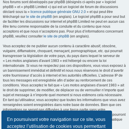
Nos forums sont développés par phpBB (désignés ci-après par « logiciel
phpBB » et « phpBB Limited ») qui est un logiciel de forum de discussions
déclaré sous la «
licence publique générale GNU 2.0
» et qui peut être
téléchargé sur
le site de phpBB
(en anglais). Le logiciel phpBB a pour seul but
de faciliter les discussions sur internet et phpBB Limited ne peut en aucun cas
être tenu comme responsable de la conduite et du contenu que nous
acceptons et que nous n’acceptons pas. Pour plus d’informations concernant
phpBB, veuillez consulter
le site de phpBB
(en anglais).
Vous acceptez de ne publier aucun contenu à caractère abusif, obscène,
vulgaire, diffamatoire, choquant, menaçant, pornographique, etc. qui pourrait
transgresser la législation de votre pays, du pays dans lequel le serveur de
« Les motos anglaises d'avant 1983 » est hébergé ou encore la loi
internationale. Si vous ne respectez pas ces dispositions, vous vous exposez à
un bannissement immédiat et définitif et nous nous réservons le droit d’avertir
votre fournisseur d’accès à internet et les autorités officielles. L’adresse IP de
tous les messages est enregistrée afin d’aider au renforcement de ces
conditions. Vous acceptez le fait que « Les motos anglaises d'avant 1983 » ait
le droit de supprimer, de modifier, de déplacer ou de verrouiller n’importe quel
sujet et message à n’importe quel moment si nous estimons cela nécessaire.
En tant qu’utilisateur, vous acceptez que toutes les informations que vous avez
renseignées soient enregistrées dans notre base de données. Bien que ces
informations ne seront pas diffusées à une tierce partie sans votre
consentement, ni « Les motos anglaises d'avant 1983 », ni phpBB, ne pourront
En poursuivant votre navigation sur ce site, vous
être tenus comme responsables en cas de tentative de piratage informatique
visant à compromettre vos données.
acceptez l’utilisation de cookies vous permettant