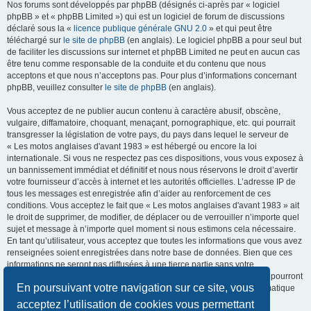
Nos forums sont développés par phpBB (désignés ci-après par « logiciel
phpBB » et « phpBB Limited ») qui est un logiciel de forum de discussions
déclaré sous la «
licence publique générale GNU 2.0
» et qui peut être
téléchargé sur
le site de phpBB
(en anglais). Le logiciel phpBB a pour seul but
de faciliter les discussions sur internet et phpBB Limited ne peut en aucun cas
être tenu comme responsable de la conduite et du contenu que nous
acceptons et que nous n’acceptons pas. Pour plus d’informations concernant
phpBB, veuillez consulter
le site de phpBB
(en anglais).
Vous acceptez de ne publier aucun contenu à caractère abusif, obscène,
vulgaire, diffamatoire, choquant, menaçant, pornographique, etc. qui pourrait
transgresser la législation de votre pays, du pays dans lequel le serveur de
« Les motos anglaises d'avant 1983 » est hébergé ou encore la loi
internationale. Si vous ne respectez pas ces dispositions, vous vous exposez à
un bannissement immédiat et définitif et nous nous réservons le droit d’avertir
votre fournisseur d’accès à internet et les autorités officielles. L’adresse IP de
tous les messages est enregistrée afin d’aider au renforcement de ces
conditions. Vous acceptez le fait que « Les motos anglaises d'avant 1983 » ait
le droit de supprimer, de modifier, de déplacer ou de verrouiller n’importe quel
sujet et message à n’importe quel moment si nous estimons cela nécessaire.
En tant qu’utilisateur, vous acceptez que toutes les informations que vous avez
renseignées soient enregistrées dans notre base de données. Bien que ces
informations ne seront pas diffusées à une tierce partie sans votre
consentement, ni « Les motos anglaises d'avant 1983 », ni phpBB, ne pourront
En poursuivant votre navigation sur ce site, vous
être tenus comme responsables en cas de tentative de piratage informatique
visant à compromettre vos données.
acceptez l’utilisation de cookies vous permettant