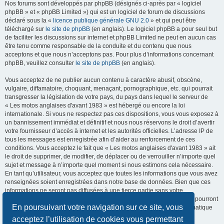
Nos forums sont développés par phpBB (désignés ci-après par « logiciel
phpBB » et « phpBB Limited ») qui est un logiciel de forum de discussions
déclaré sous la «
licence publique générale GNU 2.0
» et qui peut être
téléchargé sur
le site de phpBB
(en anglais). Le logiciel phpBB a pour seul but
de faciliter les discussions sur internet et phpBB Limited ne peut en aucun cas
être tenu comme responsable de la conduite et du contenu que nous
acceptons et que nous n’acceptons pas. Pour plus d’informations concernant
phpBB, veuillez consulter
le site de phpBB
(en anglais).
Vous acceptez de ne publier aucun contenu à caractère abusif, obscène,
vulgaire, diffamatoire, choquant, menaçant, pornographique, etc. qui pourrait
transgresser la législation de votre pays, du pays dans lequel le serveur de
« Les motos anglaises d'avant 1983 » est hébergé ou encore la loi
internationale. Si vous ne respectez pas ces dispositions, vous vous exposez à
un bannissement immédiat et définitif et nous nous réservons le droit d’avertir
votre fournisseur d’accès à internet et les autorités officielles. L’adresse IP de
tous les messages est enregistrée afin d’aider au renforcement de ces
conditions. Vous acceptez le fait que « Les motos anglaises d'avant 1983 » ait
le droit de supprimer, de modifier, de déplacer ou de verrouiller n’importe quel
sujet et message à n’importe quel moment si nous estimons cela nécessaire.
En tant qu’utilisateur, vous acceptez que toutes les informations que vous avez
renseignées soient enregistrées dans notre base de données. Bien que ces
informations ne seront pas diffusées à une tierce partie sans votre
consentement, ni « Les motos anglaises d'avant 1983 », ni phpBB, ne pourront
En poursuivant votre navigation sur ce site, vous
être tenus comme responsables en cas de tentative de piratage informatique
visant à compromettre vos données.
acceptez l’utilisation de cookies vous permettant