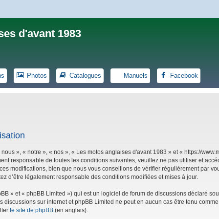
ses d'avant 1983
ns
Photos
Catalogues
Manuels
Facebook
isation
 nous », « notre », « nos », « Les motos anglaises d'avant 1983 » et « https://ww
ent responsable de toutes les conditions suivantes, veuillez ne pas utiliser et ac
es modifications, bien que nous vous conseillons de vérifier régulièrement par vou
tez d’être légalement responsable des conditions modifiées et mises à jour.
B » et « phpBB Limited ») qui est un logiciel de forum de discussions déclaré sou
r les discussions sur internet et phpBB Limited ne peut en aucun cas être tenu co
lter
le site de phpBB
(en anglais).