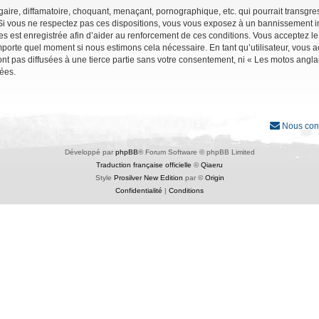
ire, diffamatoire, choquant, menaçant, pornographique, etc. qui pourrait transgres
Si vous ne respectez pas ces dispositions, vous vous exposez à un bannissement immé
ages est enregistrée afin d’aider au renforcement de ces conditions. Vous acceptez le
importe quel moment si nous estimons cela nécessaire. En tant qu’utilisateur, vous
nt pas diffusées à une tierce partie sans votre consentement, ni « Les motos angl
ées.
Nous con
Développé par
phpBB
® Forum Software © phpBB Limited
Traduction française officielle
©
Qiaeru
Style
Prosilver New Edition
par ©
Origin
Confidentialité
|
Conditions