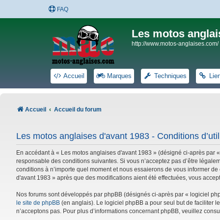
FAQ
Les motos anglai
http://www.motos-anglaises.com/
Accueil
Marques
Techniques
Lie
Accueil
Accueil du forum
Les motos anglaises d'avant 1983 - Conditions d’util
En accédant à « Les motos anglaises d'avant 1983 » (désigné ci-après par «
responsable des conditions suivantes. Si vous n’acceptez pas d’être légalem
conditions à n’importe quel moment et nous essaierons de vous informer de c
d'avant 1983 » après que des modifications aient été effectuées, vous accep
Nos forums sont développés par phpBB (désignés ci-après par « logiciel phpB
le site de phpBB
(en anglais). Le logiciel phpBB a pour seul but de facilite
n’acceptons pas. Pour plus d’informations concernant phpBB, veuillez consu