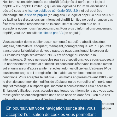
Nos forums sont développés par phpBB (désignés ci-après par « logiciel
phpBB » et « phpBB Limited ») qui est un logiciel de forum de discussions
déclaré sous la «
licence publique générale GNU 2.0
» et qui peut être
téléchargé sur
le site de phpBB
(en anglais). Le logiciel phpBB a pour seul but
de faciliter les discussions sur internet et phpBB Limited ne peut en aucun cas
être tenu comme responsable de la conduite et du contenu que nous
acceptons et que nous n’acceptons pas. Pour plus d’informations concernant
phpBB, veuillez consulter
le site de phpBB
(en anglais).
Vous acceptez de ne publier aucun contenu à caractère abusif, obscène,
vulgaire, diffamatoire, choquant, menaçant, pornographique, etc. qui pourrait
transgresser la législation de votre pays, du pays dans lequel le serveur de
« Les motos anglaises d'avant 1983 » est hébergé ou encore la loi
internationale. Si vous ne respectez pas ces dispositions, vous vous exposez à
un bannissement immédiat et définitif et nous nous réservons le droit d’avertir
votre fournisseur d’accès à internet et les autorités officielles. L’adresse IP de
tous les messages est enregistrée afin d’aider au renforcement de ces
conditions. Vous acceptez le fait que « Les motos anglaises d'avant 1983 » ait
le droit de supprimer, de modifier, de déplacer ou de verrouiller n’importe quel
sujet et message à n’importe quel moment si nous estimons cela nécessaire.
En tant qu’utilisateur, vous acceptez que toutes les informations que vous avez
renseignées soient enregistrées dans notre base de données. Bien que ces
informations ne seront pas diffusées à une tierce partie sans votre
consentement, ni « Les motos anglaises d'avant 1983 », ni phpBB, ne pourront
En poursuivant votre navigation sur ce site, vous
être tenus comme responsables en cas de tentative de piratage informatique
visant à compromettre vos données.
acceptez l’utilisation de cookies vous permettant