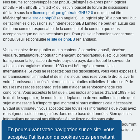
Nos forums sont développés par phpBB (désignés ci-après par « logiciel
phpBB » et « phpBB Limited ») qui est un logiciel de forum de discussions
déclaré sous la «
licence publique générale GNU 2.0
» et qui peut être
téléchargé sur
le site de phpBB
(en anglais). Le logiciel phpBB a pour seul but
de faciliter les discussions sur internet et phpBB Limited ne peut en aucun cas
être tenu comme responsable de la conduite et du contenu que nous
acceptons et que nous n’acceptons pas. Pour plus d’informations concernant
phpBB, veuillez consulter
le site de phpBB
(en anglais).
Vous acceptez de ne publier aucun contenu à caractère abusif, obscène,
vulgaire, diffamatoire, choquant, menaçant, pornographique, etc. qui pourrait
transgresser la législation de votre pays, du pays dans lequel le serveur de
« Les motos anglaises d'avant 1983 » est hébergé ou encore la loi
internationale. Si vous ne respectez pas ces dispositions, vous vous exposez à
un bannissement immédiat et définitif et nous nous réservons le droit d’avertir
votre fournisseur d’accès à internet et les autorités officielles. L’adresse IP de
tous les messages est enregistrée afin d’aider au renforcement de ces
conditions. Vous acceptez le fait que « Les motos anglaises d'avant 1983 » ait
le droit de supprimer, de modifier, de déplacer ou de verrouiller n’importe quel
sujet et message à n’importe quel moment si nous estimons cela nécessaire.
En tant qu’utilisateur, vous acceptez que toutes les informations que vous avez
renseignées soient enregistrées dans notre base de données. Bien que ces
informations ne seront pas diffusées à une tierce partie sans votre
consentement, ni « Les motos anglaises d'avant 1983 », ni phpBB, ne pourront
En poursuivant votre navigation sur ce site, vous
être tenus comme responsables en cas de tentative de piratage informatique
visant à compromettre vos données.
acceptez l’utilisation de cookies vous permettant