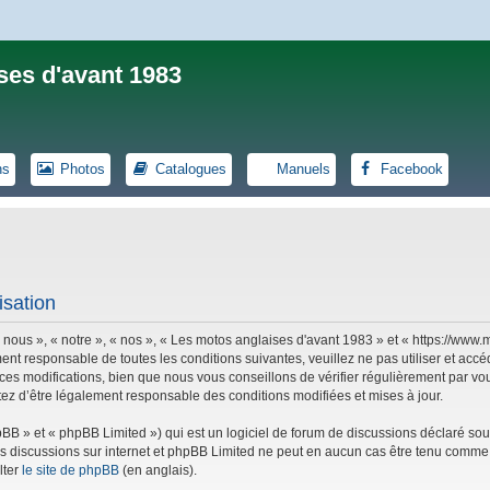
ses d'avant 1983
ns
Photos
Catalogues
Manuels
Facebook
isation
 nous », « notre », « nos », « Les motos anglaises d'avant 1983 » et « https://ww
ent responsable de toutes les conditions suivantes, veuillez ne pas utiliser et ac
es modifications, bien que nous vous conseillons de vérifier régulièrement par vou
tez d’être légalement responsable des conditions modifiées et mises à jour.
B » et « phpBB Limited ») qui est un logiciel de forum de discussions déclaré sou
r les discussions sur internet et phpBB Limited ne peut en aucun cas être tenu co
lter
le site de phpBB
(en anglais).