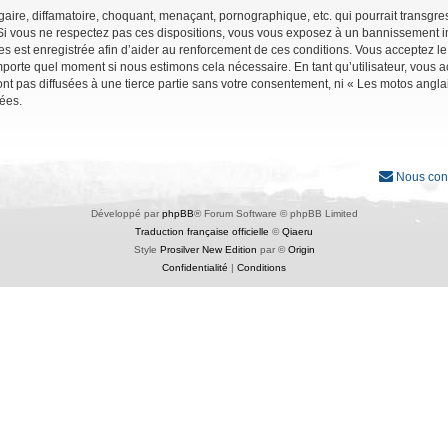
ire, diffamatoire, choquant, menaçant, pornographique, etc. qui pourrait transgres
Si vous ne respectez pas ces dispositions, vous vous exposez à un bannissement immé
ages est enregistrée afin d’aider au renforcement de ces conditions. Vous acceptez le
importe quel moment si nous estimons cela nécessaire. En tant qu’utilisateur, vous
nt pas diffusées à une tierce partie sans votre consentement, ni « Les motos angl
ées.
Nous con
Développé par
phpBB
® Forum Software © phpBB Limited
Traduction française officielle
©
Qiaeru
Style
Prosilver New Edition
par ©
Origin
Confidentialité
|
Conditions