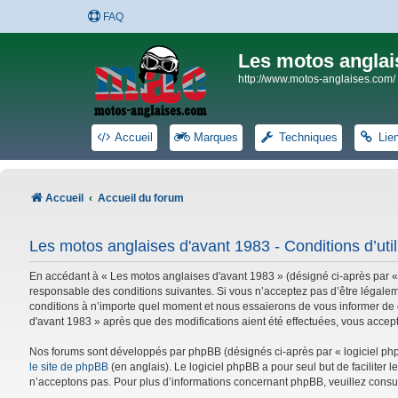
FAQ
Les motos anglai
http://www.motos-anglaises.com/
Accueil
Marques
Techniques
Lie
Accueil
Accueil du forum
Les motos anglaises d'avant 1983 - Conditions d’util
En accédant à « Les motos anglaises d'avant 1983 » (désigné ci-après par «
responsable des conditions suivantes. Si vous n’acceptez pas d’être légalem
conditions à n’importe quel moment et nous essaierons de vous informer de c
d'avant 1983 » après que des modifications aient été effectuées, vous accep
Nos forums sont développés par phpBB (désignés ci-après par « logiciel phpB
le site de phpBB
(en anglais). Le logiciel phpBB a pour seul but de facilite
n’acceptons pas. Pour plus d’informations concernant phpBB, veuillez consu