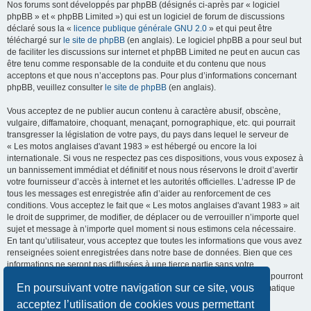
Nos forums sont développés par phpBB (désignés ci-après par « logiciel
phpBB » et « phpBB Limited ») qui est un logiciel de forum de discussions
déclaré sous la «
licence publique générale GNU 2.0
» et qui peut être
téléchargé sur
le site de phpBB
(en anglais). Le logiciel phpBB a pour seul but
de faciliter les discussions sur internet et phpBB Limited ne peut en aucun cas
être tenu comme responsable de la conduite et du contenu que nous
acceptons et que nous n’acceptons pas. Pour plus d’informations concernant
phpBB, veuillez consulter
le site de phpBB
(en anglais).
Vous acceptez de ne publier aucun contenu à caractère abusif, obscène,
vulgaire, diffamatoire, choquant, menaçant, pornographique, etc. qui pourrait
transgresser la législation de votre pays, du pays dans lequel le serveur de
« Les motos anglaises d'avant 1983 » est hébergé ou encore la loi
internationale. Si vous ne respectez pas ces dispositions, vous vous exposez à
un bannissement immédiat et définitif et nous nous réservons le droit d’avertir
votre fournisseur d’accès à internet et les autorités officielles. L’adresse IP de
tous les messages est enregistrée afin d’aider au renforcement de ces
conditions. Vous acceptez le fait que « Les motos anglaises d'avant 1983 » ait
le droit de supprimer, de modifier, de déplacer ou de verrouiller n’importe quel
sujet et message à n’importe quel moment si nous estimons cela nécessaire.
En tant qu’utilisateur, vous acceptez que toutes les informations que vous avez
renseignées soient enregistrées dans notre base de données. Bien que ces
informations ne seront pas diffusées à une tierce partie sans votre
consentement, ni « Les motos anglaises d'avant 1983 », ni phpBB, ne pourront
En poursuivant votre navigation sur ce site, vous
être tenus comme responsables en cas de tentative de piratage informatique
visant à compromettre vos données.
acceptez l’utilisation de cookies vous permettant