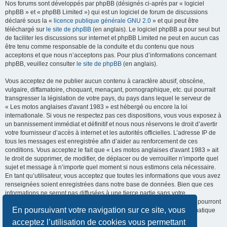
Nos forums sont développés par phpBB (désignés ci-après par « logiciel
phpBB » et « phpBB Limited ») qui est un logiciel de forum de discussions
déclaré sous la «
licence publique générale GNU 2.0
» et qui peut être
téléchargé sur
le site de phpBB
(en anglais). Le logiciel phpBB a pour seul but
de faciliter les discussions sur internet et phpBB Limited ne peut en aucun cas
être tenu comme responsable de la conduite et du contenu que nous
acceptons et que nous n’acceptons pas. Pour plus d’informations concernant
phpBB, veuillez consulter
le site de phpBB
(en anglais).
Vous acceptez de ne publier aucun contenu à caractère abusif, obscène,
vulgaire, diffamatoire, choquant, menaçant, pornographique, etc. qui pourrait
transgresser la législation de votre pays, du pays dans lequel le serveur de
« Les motos anglaises d'avant 1983 » est hébergé ou encore la loi
internationale. Si vous ne respectez pas ces dispositions, vous vous exposez à
un bannissement immédiat et définitif et nous nous réservons le droit d’avertir
votre fournisseur d’accès à internet et les autorités officielles. L’adresse IP de
tous les messages est enregistrée afin d’aider au renforcement de ces
conditions. Vous acceptez le fait que « Les motos anglaises d'avant 1983 » ait
le droit de supprimer, de modifier, de déplacer ou de verrouiller n’importe quel
sujet et message à n’importe quel moment si nous estimons cela nécessaire.
En tant qu’utilisateur, vous acceptez que toutes les informations que vous avez
renseignées soient enregistrées dans notre base de données. Bien que ces
informations ne seront pas diffusées à une tierce partie sans votre
consentement, ni « Les motos anglaises d'avant 1983 », ni phpBB, ne pourront
En poursuivant votre navigation sur ce site, vous
être tenus comme responsables en cas de tentative de piratage informatique
visant à compromettre vos données.
acceptez l’utilisation de cookies vous permettant