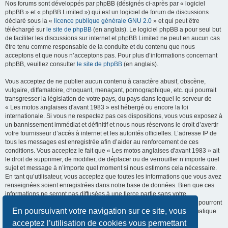
Nos forums sont développés par phpBB (désignés ci-après par « logiciel
phpBB » et « phpBB Limited ») qui est un logiciel de forum de discussions
déclaré sous la «
licence publique générale GNU 2.0
» et qui peut être
téléchargé sur
le site de phpBB
(en anglais). Le logiciel phpBB a pour seul but
de faciliter les discussions sur internet et phpBB Limited ne peut en aucun cas
être tenu comme responsable de la conduite et du contenu que nous
acceptons et que nous n’acceptons pas. Pour plus d’informations concernant
phpBB, veuillez consulter
le site de phpBB
(en anglais).
Vous acceptez de ne publier aucun contenu à caractère abusif, obscène,
vulgaire, diffamatoire, choquant, menaçant, pornographique, etc. qui pourrait
transgresser la législation de votre pays, du pays dans lequel le serveur de
« Les motos anglaises d'avant 1983 » est hébergé ou encore la loi
internationale. Si vous ne respectez pas ces dispositions, vous vous exposez à
un bannissement immédiat et définitif et nous nous réservons le droit d’avertir
votre fournisseur d’accès à internet et les autorités officielles. L’adresse IP de
tous les messages est enregistrée afin d’aider au renforcement de ces
conditions. Vous acceptez le fait que « Les motos anglaises d'avant 1983 » ait
le droit de supprimer, de modifier, de déplacer ou de verrouiller n’importe quel
sujet et message à n’importe quel moment si nous estimons cela nécessaire.
En tant qu’utilisateur, vous acceptez que toutes les informations que vous avez
renseignées soient enregistrées dans notre base de données. Bien que ces
informations ne seront pas diffusées à une tierce partie sans votre
consentement, ni « Les motos anglaises d'avant 1983 », ni phpBB, ne pourront
En poursuivant votre navigation sur ce site, vous
être tenus comme responsables en cas de tentative de piratage informatique
visant à compromettre vos données.
acceptez l’utilisation de cookies vous permettant