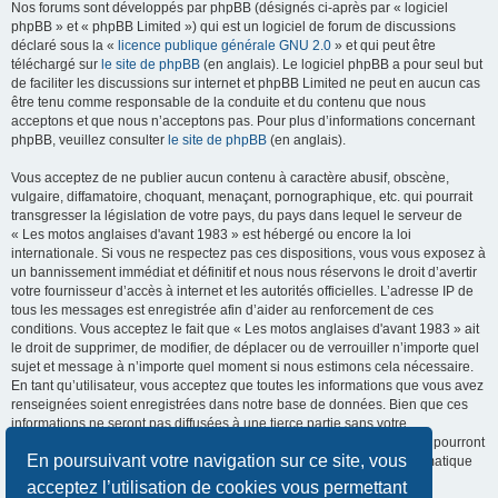
Nos forums sont développés par phpBB (désignés ci-après par « logiciel
phpBB » et « phpBB Limited ») qui est un logiciel de forum de discussions
déclaré sous la «
licence publique générale GNU 2.0
» et qui peut être
téléchargé sur
le site de phpBB
(en anglais). Le logiciel phpBB a pour seul but
de faciliter les discussions sur internet et phpBB Limited ne peut en aucun cas
être tenu comme responsable de la conduite et du contenu que nous
acceptons et que nous n’acceptons pas. Pour plus d’informations concernant
phpBB, veuillez consulter
le site de phpBB
(en anglais).
Vous acceptez de ne publier aucun contenu à caractère abusif, obscène,
vulgaire, diffamatoire, choquant, menaçant, pornographique, etc. qui pourrait
transgresser la législation de votre pays, du pays dans lequel le serveur de
« Les motos anglaises d'avant 1983 » est hébergé ou encore la loi
internationale. Si vous ne respectez pas ces dispositions, vous vous exposez à
un bannissement immédiat et définitif et nous nous réservons le droit d’avertir
votre fournisseur d’accès à internet et les autorités officielles. L’adresse IP de
tous les messages est enregistrée afin d’aider au renforcement de ces
conditions. Vous acceptez le fait que « Les motos anglaises d'avant 1983 » ait
le droit de supprimer, de modifier, de déplacer ou de verrouiller n’importe quel
sujet et message à n’importe quel moment si nous estimons cela nécessaire.
En tant qu’utilisateur, vous acceptez que toutes les informations que vous avez
renseignées soient enregistrées dans notre base de données. Bien que ces
informations ne seront pas diffusées à une tierce partie sans votre
consentement, ni « Les motos anglaises d'avant 1983 », ni phpBB, ne pourront
En poursuivant votre navigation sur ce site, vous
être tenus comme responsables en cas de tentative de piratage informatique
visant à compromettre vos données.
acceptez l’utilisation de cookies vous permettant