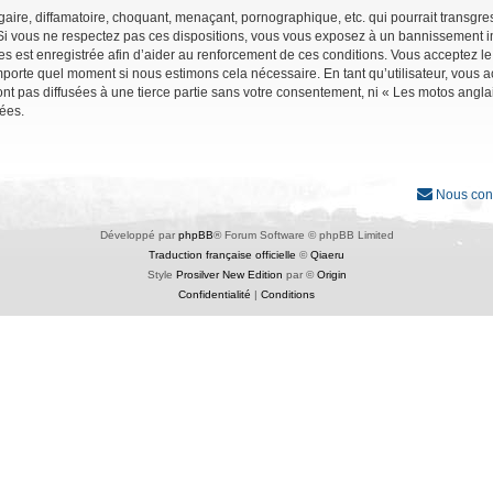
ire, diffamatoire, choquant, menaçant, pornographique, etc. qui pourrait transgres
Si vous ne respectez pas ces dispositions, vous vous exposez à un bannissement immé
ages est enregistrée afin d’aider au renforcement de ces conditions. Vous acceptez le
importe quel moment si nous estimons cela nécessaire. En tant qu’utilisateur, vous
nt pas diffusées à une tierce partie sans votre consentement, ni « Les motos angl
ées.
Nous con
Développé par
phpBB
® Forum Software © phpBB Limited
Traduction française officielle
©
Qiaeru
Style
Prosilver New Edition
par ©
Origin
Confidentialité
|
Conditions