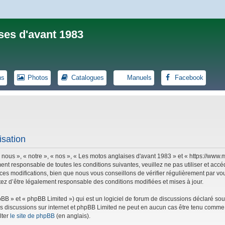
ses d'avant 1983
ns
Photos
Catalogues
Manuels
Facebook
isation
 nous », « notre », « nos », « Les motos anglaises d'avant 1983 » et « https://ww
ent responsable de toutes les conditions suivantes, veuillez ne pas utiliser et ac
es modifications, bien que nous vous conseillons de vérifier régulièrement par vou
tez d’être légalement responsable des conditions modifiées et mises à jour.
B » et « phpBB Limited ») qui est un logiciel de forum de discussions déclaré sou
r les discussions sur internet et phpBB Limited ne peut en aucun cas être tenu co
lter
le site de phpBB
(en anglais).