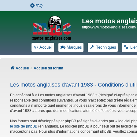
FAQ
Les motos anglai
http://www.motos-anglaises.com/
Accueil
Marques
Techniques
Lie
Accueil
Accueil du forum
Les motos anglaises d'avant 1983 - Conditions d’util
En accédant à « Les motos anglaises d'avant 1983 » (désigné ci-après par «
responsable des conditions suivantes. Si vous n’acceptez pas d’être légalem
conditions à n’importe quel moment et nous essaierons de vous informer de c
d'avant 1983 » après que des modifications aient été effectuées, vous accep
Nos forums sont développés par phpBB (désignés ci-après par « logiciel phpB
le site de phpBB
(en anglais). Le logiciel phpBB a pour seul but de facilite
n’acceptons pas. Pour plus d’informations concernant phpBB, veuillez consu