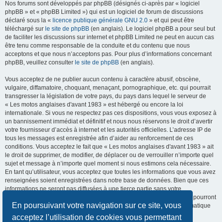
Nos forums sont développés par phpBB (désignés ci-après par « logiciel
phpBB » et « phpBB Limited ») qui est un logiciel de forum de discussions
déclaré sous la «
licence publique générale GNU 2.0
» et qui peut être
téléchargé sur
le site de phpBB
(en anglais). Le logiciel phpBB a pour seul but
de faciliter les discussions sur internet et phpBB Limited ne peut en aucun cas
être tenu comme responsable de la conduite et du contenu que nous
acceptons et que nous n’acceptons pas. Pour plus d’informations concernant
phpBB, veuillez consulter
le site de phpBB
(en anglais).
Vous acceptez de ne publier aucun contenu à caractère abusif, obscène,
vulgaire, diffamatoire, choquant, menaçant, pornographique, etc. qui pourrait
transgresser la législation de votre pays, du pays dans lequel le serveur de
« Les motos anglaises d'avant 1983 » est hébergé ou encore la loi
internationale. Si vous ne respectez pas ces dispositions, vous vous exposez à
un bannissement immédiat et définitif et nous nous réservons le droit d’avertir
votre fournisseur d’accès à internet et les autorités officielles. L’adresse IP de
tous les messages est enregistrée afin d’aider au renforcement de ces
conditions. Vous acceptez le fait que « Les motos anglaises d'avant 1983 » ait
le droit de supprimer, de modifier, de déplacer ou de verrouiller n’importe quel
sujet et message à n’importe quel moment si nous estimons cela nécessaire.
En tant qu’utilisateur, vous acceptez que toutes les informations que vous avez
renseignées soient enregistrées dans notre base de données. Bien que ces
informations ne seront pas diffusées à une tierce partie sans votre
consentement, ni « Les motos anglaises d'avant 1983 », ni phpBB, ne pourront
En poursuivant votre navigation sur ce site, vous
être tenus comme responsables en cas de tentative de piratage informatique
visant à compromettre vos données.
acceptez l’utilisation de cookies vous permettant