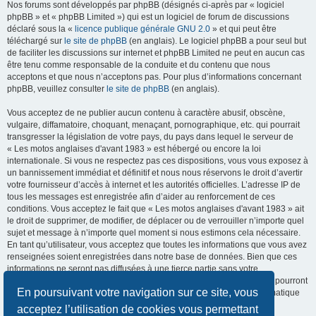
Nos forums sont développés par phpBB (désignés ci-après par « logiciel
phpBB » et « phpBB Limited ») qui est un logiciel de forum de discussions
déclaré sous la «
licence publique générale GNU 2.0
» et qui peut être
téléchargé sur
le site de phpBB
(en anglais). Le logiciel phpBB a pour seul but
de faciliter les discussions sur internet et phpBB Limited ne peut en aucun cas
être tenu comme responsable de la conduite et du contenu que nous
acceptons et que nous n’acceptons pas. Pour plus d’informations concernant
phpBB, veuillez consulter
le site de phpBB
(en anglais).
Vous acceptez de ne publier aucun contenu à caractère abusif, obscène,
vulgaire, diffamatoire, choquant, menaçant, pornographique, etc. qui pourrait
transgresser la législation de votre pays, du pays dans lequel le serveur de
« Les motos anglaises d'avant 1983 » est hébergé ou encore la loi
internationale. Si vous ne respectez pas ces dispositions, vous vous exposez à
un bannissement immédiat et définitif et nous nous réservons le droit d’avertir
votre fournisseur d’accès à internet et les autorités officielles. L’adresse IP de
tous les messages est enregistrée afin d’aider au renforcement de ces
conditions. Vous acceptez le fait que « Les motos anglaises d'avant 1983 » ait
le droit de supprimer, de modifier, de déplacer ou de verrouiller n’importe quel
sujet et message à n’importe quel moment si nous estimons cela nécessaire.
En tant qu’utilisateur, vous acceptez que toutes les informations que vous avez
renseignées soient enregistrées dans notre base de données. Bien que ces
informations ne seront pas diffusées à une tierce partie sans votre
consentement, ni « Les motos anglaises d'avant 1983 », ni phpBB, ne pourront
En poursuivant votre navigation sur ce site, vous
être tenus comme responsables en cas de tentative de piratage informatique
visant à compromettre vos données.
acceptez l’utilisation de cookies vous permettant