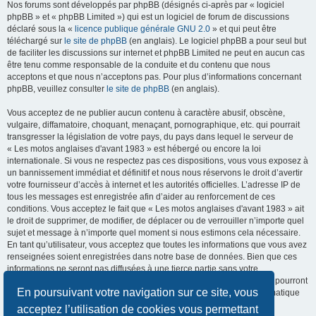
Nos forums sont développés par phpBB (désignés ci-après par « logiciel
phpBB » et « phpBB Limited ») qui est un logiciel de forum de discussions
déclaré sous la «
licence publique générale GNU 2.0
» et qui peut être
téléchargé sur
le site de phpBB
(en anglais). Le logiciel phpBB a pour seul but
de faciliter les discussions sur internet et phpBB Limited ne peut en aucun cas
être tenu comme responsable de la conduite et du contenu que nous
acceptons et que nous n’acceptons pas. Pour plus d’informations concernant
phpBB, veuillez consulter
le site de phpBB
(en anglais).
Vous acceptez de ne publier aucun contenu à caractère abusif, obscène,
vulgaire, diffamatoire, choquant, menaçant, pornographique, etc. qui pourrait
transgresser la législation de votre pays, du pays dans lequel le serveur de
« Les motos anglaises d'avant 1983 » est hébergé ou encore la loi
internationale. Si vous ne respectez pas ces dispositions, vous vous exposez à
un bannissement immédiat et définitif et nous nous réservons le droit d’avertir
votre fournisseur d’accès à internet et les autorités officielles. L’adresse IP de
tous les messages est enregistrée afin d’aider au renforcement de ces
conditions. Vous acceptez le fait que « Les motos anglaises d'avant 1983 » ait
le droit de supprimer, de modifier, de déplacer ou de verrouiller n’importe quel
sujet et message à n’importe quel moment si nous estimons cela nécessaire.
En tant qu’utilisateur, vous acceptez que toutes les informations que vous avez
renseignées soient enregistrées dans notre base de données. Bien que ces
informations ne seront pas diffusées à une tierce partie sans votre
consentement, ni « Les motos anglaises d'avant 1983 », ni phpBB, ne pourront
En poursuivant votre navigation sur ce site, vous
être tenus comme responsables en cas de tentative de piratage informatique
visant à compromettre vos données.
acceptez l’utilisation de cookies vous permettant