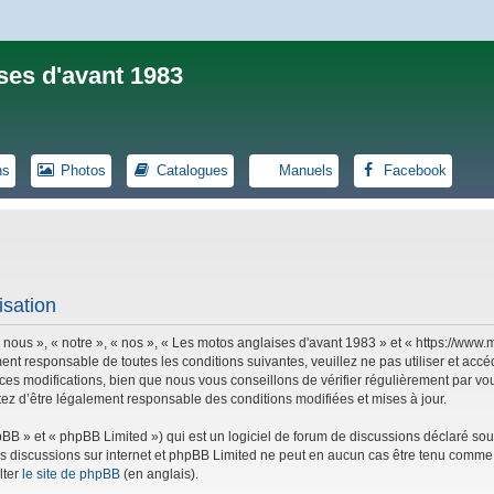
ses d'avant 1983
ns
Photos
Catalogues
Manuels
Facebook
isation
 nous », « notre », « nos », « Les motos anglaises d'avant 1983 » et « https://ww
ent responsable de toutes les conditions suivantes, veuillez ne pas utiliser et ac
es modifications, bien que nous vous conseillons de vérifier régulièrement par vou
tez d’être légalement responsable des conditions modifiées et mises à jour.
B » et « phpBB Limited ») qui est un logiciel de forum de discussions déclaré sou
r les discussions sur internet et phpBB Limited ne peut en aucun cas être tenu co
lter
le site de phpBB
(en anglais).