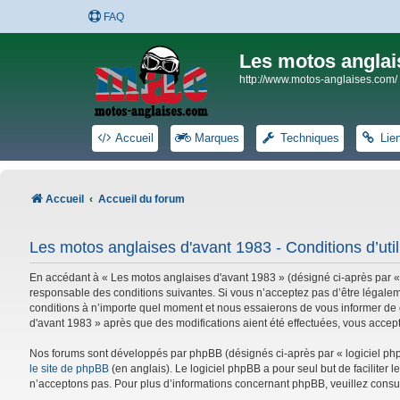
FAQ
Les motos anglai
http://www.motos-anglaises.com/
Accueil
Marques
Techniques
Lie
Accueil
Accueil du forum
Les motos anglaises d'avant 1983 - Conditions d’util
En accédant à « Les motos anglaises d'avant 1983 » (désigné ci-après par «
responsable des conditions suivantes. Si vous n’acceptez pas d’être légalem
conditions à n’importe quel moment et nous essaierons de vous informer de c
d'avant 1983 » après que des modifications aient été effectuées, vous accep
Nos forums sont développés par phpBB (désignés ci-après par « logiciel phpB
le site de phpBB
(en anglais). Le logiciel phpBB a pour seul but de facilite
n’acceptons pas. Pour plus d’informations concernant phpBB, veuillez consu