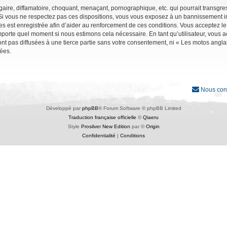
ire, diffamatoire, choquant, menaçant, pornographique, etc. qui pourrait transgres
Si vous ne respectez pas ces dispositions, vous vous exposez à un bannissement immé
ages est enregistrée afin d’aider au renforcement de ces conditions. Vous acceptez le
importe quel moment si nous estimons cela nécessaire. En tant qu’utilisateur, vous
nt pas diffusées à une tierce partie sans votre consentement, ni « Les motos angl
ées.
Nous con
Développé par
phpBB
® Forum Software © phpBB Limited
Traduction française officielle
©
Qiaeru
Style
Prosilver New Edition
par ©
Origin
Confidentialité
|
Conditions