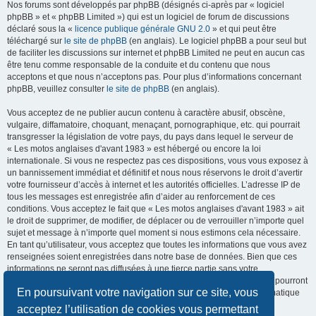
Nos forums sont développés par phpBB (désignés ci-après par « logiciel
phpBB » et « phpBB Limited ») qui est un logiciel de forum de discussions
déclaré sous la «
licence publique générale GNU 2.0
» et qui peut être
téléchargé sur
le site de phpBB
(en anglais). Le logiciel phpBB a pour seul but
de faciliter les discussions sur internet et phpBB Limited ne peut en aucun cas
être tenu comme responsable de la conduite et du contenu que nous
acceptons et que nous n’acceptons pas. Pour plus d’informations concernant
phpBB, veuillez consulter
le site de phpBB
(en anglais).
Vous acceptez de ne publier aucun contenu à caractère abusif, obscène,
vulgaire, diffamatoire, choquant, menaçant, pornographique, etc. qui pourrait
transgresser la législation de votre pays, du pays dans lequel le serveur de
« Les motos anglaises d'avant 1983 » est hébergé ou encore la loi
internationale. Si vous ne respectez pas ces dispositions, vous vous exposez à
un bannissement immédiat et définitif et nous nous réservons le droit d’avertir
votre fournisseur d’accès à internet et les autorités officielles. L’adresse IP de
tous les messages est enregistrée afin d’aider au renforcement de ces
conditions. Vous acceptez le fait que « Les motos anglaises d'avant 1983 » ait
le droit de supprimer, de modifier, de déplacer ou de verrouiller n’importe quel
sujet et message à n’importe quel moment si nous estimons cela nécessaire.
En tant qu’utilisateur, vous acceptez que toutes les informations que vous avez
renseignées soient enregistrées dans notre base de données. Bien que ces
informations ne seront pas diffusées à une tierce partie sans votre
consentement, ni « Les motos anglaises d'avant 1983 », ni phpBB, ne pourront
En poursuivant votre navigation sur ce site, vous
être tenus comme responsables en cas de tentative de piratage informatique
visant à compromettre vos données.
acceptez l’utilisation de cookies vous permettant