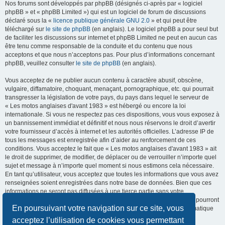
Nos forums sont développés par phpBB (désignés ci-après par « logiciel
phpBB » et « phpBB Limited ») qui est un logiciel de forum de discussions
déclaré sous la «
licence publique générale GNU 2.0
» et qui peut être
téléchargé sur
le site de phpBB
(en anglais). Le logiciel phpBB a pour seul but
de faciliter les discussions sur internet et phpBB Limited ne peut en aucun cas
être tenu comme responsable de la conduite et du contenu que nous
acceptons et que nous n’acceptons pas. Pour plus d’informations concernant
phpBB, veuillez consulter
le site de phpBB
(en anglais).
Vous acceptez de ne publier aucun contenu à caractère abusif, obscène,
vulgaire, diffamatoire, choquant, menaçant, pornographique, etc. qui pourrait
transgresser la législation de votre pays, du pays dans lequel le serveur de
« Les motos anglaises d'avant 1983 » est hébergé ou encore la loi
internationale. Si vous ne respectez pas ces dispositions, vous vous exposez à
un bannissement immédiat et définitif et nous nous réservons le droit d’avertir
votre fournisseur d’accès à internet et les autorités officielles. L’adresse IP de
tous les messages est enregistrée afin d’aider au renforcement de ces
conditions. Vous acceptez le fait que « Les motos anglaises d'avant 1983 » ait
le droit de supprimer, de modifier, de déplacer ou de verrouiller n’importe quel
sujet et message à n’importe quel moment si nous estimons cela nécessaire.
En tant qu’utilisateur, vous acceptez que toutes les informations que vous avez
renseignées soient enregistrées dans notre base de données. Bien que ces
informations ne seront pas diffusées à une tierce partie sans votre
consentement, ni « Les motos anglaises d'avant 1983 », ni phpBB, ne pourront
En poursuivant votre navigation sur ce site, vous
être tenus comme responsables en cas de tentative de piratage informatique
visant à compromettre vos données.
acceptez l’utilisation de cookies vous permettant