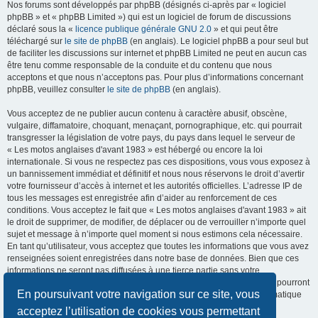
Nos forums sont développés par phpBB (désignés ci-après par « logiciel
phpBB » et « phpBB Limited ») qui est un logiciel de forum de discussions
déclaré sous la «
licence publique générale GNU 2.0
» et qui peut être
téléchargé sur
le site de phpBB
(en anglais). Le logiciel phpBB a pour seul but
de faciliter les discussions sur internet et phpBB Limited ne peut en aucun cas
être tenu comme responsable de la conduite et du contenu que nous
acceptons et que nous n’acceptons pas. Pour plus d’informations concernant
phpBB, veuillez consulter
le site de phpBB
(en anglais).
Vous acceptez de ne publier aucun contenu à caractère abusif, obscène,
vulgaire, diffamatoire, choquant, menaçant, pornographique, etc. qui pourrait
transgresser la législation de votre pays, du pays dans lequel le serveur de
« Les motos anglaises d'avant 1983 » est hébergé ou encore la loi
internationale. Si vous ne respectez pas ces dispositions, vous vous exposez à
un bannissement immédiat et définitif et nous nous réservons le droit d’avertir
votre fournisseur d’accès à internet et les autorités officielles. L’adresse IP de
tous les messages est enregistrée afin d’aider au renforcement de ces
conditions. Vous acceptez le fait que « Les motos anglaises d'avant 1983 » ait
le droit de supprimer, de modifier, de déplacer ou de verrouiller n’importe quel
sujet et message à n’importe quel moment si nous estimons cela nécessaire.
En tant qu’utilisateur, vous acceptez que toutes les informations que vous avez
renseignées soient enregistrées dans notre base de données. Bien que ces
informations ne seront pas diffusées à une tierce partie sans votre
consentement, ni « Les motos anglaises d'avant 1983 », ni phpBB, ne pourront
En poursuivant votre navigation sur ce site, vous
être tenus comme responsables en cas de tentative de piratage informatique
visant à compromettre vos données.
acceptez l’utilisation de cookies vous permettant