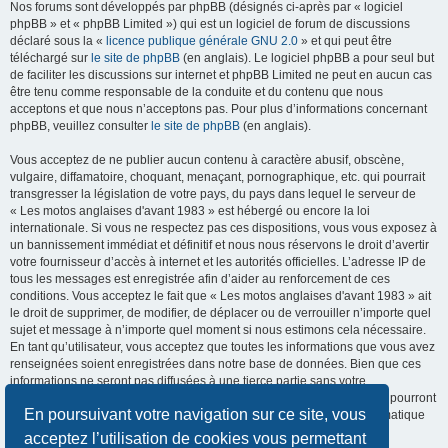
Nos forums sont développés par phpBB (désignés ci-après par « logiciel
phpBB » et « phpBB Limited ») qui est un logiciel de forum de discussions
déclaré sous la «
licence publique générale GNU 2.0
» et qui peut être
téléchargé sur
le site de phpBB
(en anglais). Le logiciel phpBB a pour seul but
de faciliter les discussions sur internet et phpBB Limited ne peut en aucun cas
être tenu comme responsable de la conduite et du contenu que nous
acceptons et que nous n’acceptons pas. Pour plus d’informations concernant
phpBB, veuillez consulter
le site de phpBB
(en anglais).
Vous acceptez de ne publier aucun contenu à caractère abusif, obscène,
vulgaire, diffamatoire, choquant, menaçant, pornographique, etc. qui pourrait
transgresser la législation de votre pays, du pays dans lequel le serveur de
« Les motos anglaises d'avant 1983 » est hébergé ou encore la loi
internationale. Si vous ne respectez pas ces dispositions, vous vous exposez à
un bannissement immédiat et définitif et nous nous réservons le droit d’avertir
votre fournisseur d’accès à internet et les autorités officielles. L’adresse IP de
tous les messages est enregistrée afin d’aider au renforcement de ces
conditions. Vous acceptez le fait que « Les motos anglaises d'avant 1983 » ait
le droit de supprimer, de modifier, de déplacer ou de verrouiller n’importe quel
sujet et message à n’importe quel moment si nous estimons cela nécessaire.
En tant qu’utilisateur, vous acceptez que toutes les informations que vous avez
renseignées soient enregistrées dans notre base de données. Bien que ces
informations ne seront pas diffusées à une tierce partie sans votre
consentement, ni « Les motos anglaises d'avant 1983 », ni phpBB, ne pourront
En poursuivant votre navigation sur ce site, vous
être tenus comme responsables en cas de tentative de piratage informatique
visant à compromettre vos données.
acceptez l’utilisation de cookies vous permettant