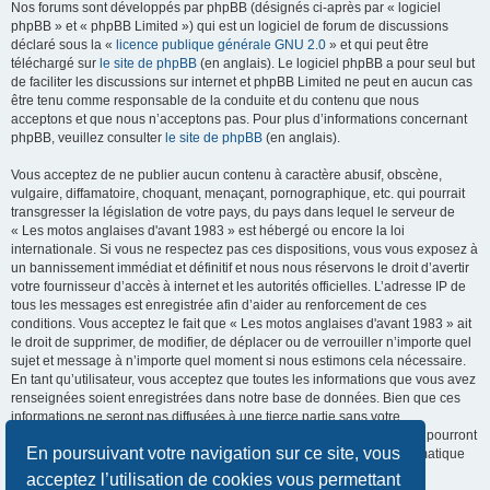
Nos forums sont développés par phpBB (désignés ci-après par « logiciel
phpBB » et « phpBB Limited ») qui est un logiciel de forum de discussions
déclaré sous la «
licence publique générale GNU 2.0
» et qui peut être
téléchargé sur
le site de phpBB
(en anglais). Le logiciel phpBB a pour seul but
de faciliter les discussions sur internet et phpBB Limited ne peut en aucun cas
être tenu comme responsable de la conduite et du contenu que nous
acceptons et que nous n’acceptons pas. Pour plus d’informations concernant
phpBB, veuillez consulter
le site de phpBB
(en anglais).
Vous acceptez de ne publier aucun contenu à caractère abusif, obscène,
vulgaire, diffamatoire, choquant, menaçant, pornographique, etc. qui pourrait
transgresser la législation de votre pays, du pays dans lequel le serveur de
« Les motos anglaises d'avant 1983 » est hébergé ou encore la loi
internationale. Si vous ne respectez pas ces dispositions, vous vous exposez à
un bannissement immédiat et définitif et nous nous réservons le droit d’avertir
votre fournisseur d’accès à internet et les autorités officielles. L’adresse IP de
tous les messages est enregistrée afin d’aider au renforcement de ces
conditions. Vous acceptez le fait que « Les motos anglaises d'avant 1983 » ait
le droit de supprimer, de modifier, de déplacer ou de verrouiller n’importe quel
sujet et message à n’importe quel moment si nous estimons cela nécessaire.
En tant qu’utilisateur, vous acceptez que toutes les informations que vous avez
renseignées soient enregistrées dans notre base de données. Bien que ces
informations ne seront pas diffusées à une tierce partie sans votre
consentement, ni « Les motos anglaises d'avant 1983 », ni phpBB, ne pourront
En poursuivant votre navigation sur ce site, vous
être tenus comme responsables en cas de tentative de piratage informatique
visant à compromettre vos données.
acceptez l’utilisation de cookies vous permettant