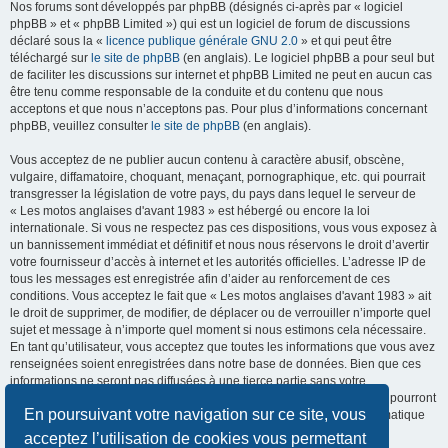
Nos forums sont développés par phpBB (désignés ci-après par « logiciel
phpBB » et « phpBB Limited ») qui est un logiciel de forum de discussions
déclaré sous la «
licence publique générale GNU 2.0
» et qui peut être
téléchargé sur
le site de phpBB
(en anglais). Le logiciel phpBB a pour seul but
de faciliter les discussions sur internet et phpBB Limited ne peut en aucun cas
être tenu comme responsable de la conduite et du contenu que nous
acceptons et que nous n’acceptons pas. Pour plus d’informations concernant
phpBB, veuillez consulter
le site de phpBB
(en anglais).
Vous acceptez de ne publier aucun contenu à caractère abusif, obscène,
vulgaire, diffamatoire, choquant, menaçant, pornographique, etc. qui pourrait
transgresser la législation de votre pays, du pays dans lequel le serveur de
« Les motos anglaises d'avant 1983 » est hébergé ou encore la loi
internationale. Si vous ne respectez pas ces dispositions, vous vous exposez à
un bannissement immédiat et définitif et nous nous réservons le droit d’avertir
votre fournisseur d’accès à internet et les autorités officielles. L’adresse IP de
tous les messages est enregistrée afin d’aider au renforcement de ces
conditions. Vous acceptez le fait que « Les motos anglaises d'avant 1983 » ait
le droit de supprimer, de modifier, de déplacer ou de verrouiller n’importe quel
sujet et message à n’importe quel moment si nous estimons cela nécessaire.
En tant qu’utilisateur, vous acceptez que toutes les informations que vous avez
renseignées soient enregistrées dans notre base de données. Bien que ces
informations ne seront pas diffusées à une tierce partie sans votre
consentement, ni « Les motos anglaises d'avant 1983 », ni phpBB, ne pourront
En poursuivant votre navigation sur ce site, vous
être tenus comme responsables en cas de tentative de piratage informatique
visant à compromettre vos données.
acceptez l’utilisation de cookies vous permettant