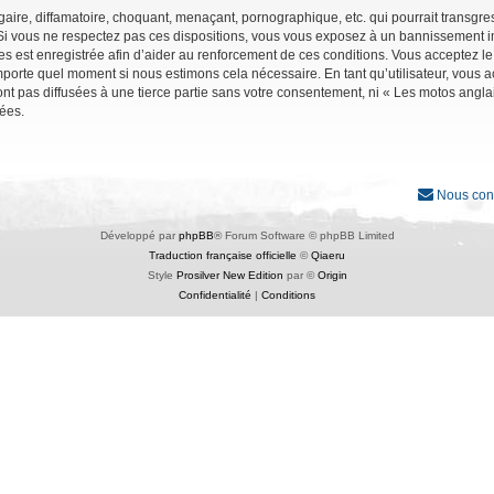
ire, diffamatoire, choquant, menaçant, pornographique, etc. qui pourrait transgres
Si vous ne respectez pas ces dispositions, vous vous exposez à un bannissement immé
ages est enregistrée afin d’aider au renforcement de ces conditions. Vous acceptez le
importe quel moment si nous estimons cela nécessaire. En tant qu’utilisateur, vous
nt pas diffusées à une tierce partie sans votre consentement, ni « Les motos angl
ées.
Nous con
Développé par
phpBB
® Forum Software © phpBB Limited
Traduction française officielle
©
Qiaeru
Style
Prosilver New Edition
par ©
Origin
Confidentialité
|
Conditions