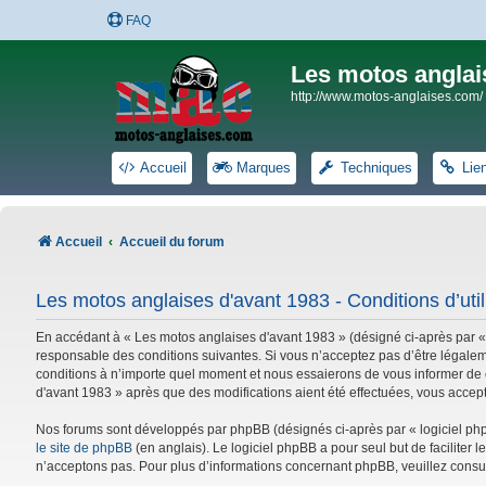
FAQ
Les motos anglai
http://www.motos-anglaises.com/
Accueil
Marques
Techniques
Lie
Accueil
Accueil du forum
Les motos anglaises d'avant 1983 - Conditions d’util
En accédant à « Les motos anglaises d'avant 1983 » (désigné ci-après par «
responsable des conditions suivantes. Si vous n’acceptez pas d’être légalem
conditions à n’importe quel moment et nous essaierons de vous informer de c
d'avant 1983 » après que des modifications aient été effectuées, vous accep
Nos forums sont développés par phpBB (désignés ci-après par « logiciel phpB
le site de phpBB
(en anglais). Le logiciel phpBB a pour seul but de facilite
n’acceptons pas. Pour plus d’informations concernant phpBB, veuillez consu