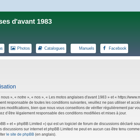
ses d'avant 1983
ns
Photos
Catalogues
Manuels
Facebook
isation
 nous », « notre », « nos », « Les motos anglaises d'avant 1983 » et « https://ww
ent responsable de toutes les conditions suivantes, veuillez ne pas utiliser et ac
es modifications, bien que nous vous conseillons de vérifier régulièrement par vou
tez d’être légalement responsable des conditions modifiées et mises à jour.
B » et « phpBB Limited ») qui est un logiciel de forum de discussions déclaré sou
r les discussions sur internet et phpBB Limited ne peut en aucun cas être tenu co
lter
le site de phpBB
(en anglais).