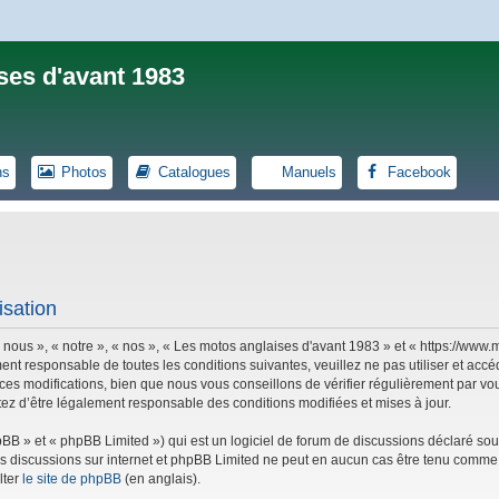
ses d'avant 1983
ns
Photos
Catalogues
Manuels
Facebook
isation
 nous », « notre », « nos », « Les motos anglaises d'avant 1983 » et « https://ww
ent responsable de toutes les conditions suivantes, veuillez ne pas utiliser et ac
es modifications, bien que nous vous conseillons de vérifier régulièrement par vou
tez d’être légalement responsable des conditions modifiées et mises à jour.
B » et « phpBB Limited ») qui est un logiciel de forum de discussions déclaré sou
r les discussions sur internet et phpBB Limited ne peut en aucun cas être tenu co
lter
le site de phpBB
(en anglais).