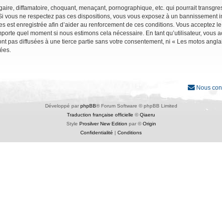
ire, diffamatoire, choquant, menaçant, pornographique, etc. qui pourrait transgres
Si vous ne respectez pas ces dispositions, vous vous exposez à un bannissement immé
ages est enregistrée afin d’aider au renforcement de ces conditions. Vous acceptez le
importe quel moment si nous estimons cela nécessaire. En tant qu’utilisateur, vous
nt pas diffusées à une tierce partie sans votre consentement, ni « Les motos angl
ées.
Nous con
Développé par
phpBB
® Forum Software © phpBB Limited
Traduction française officielle
©
Qiaeru
Style
Prosilver New Edition
par ©
Origin
Confidentialité
|
Conditions