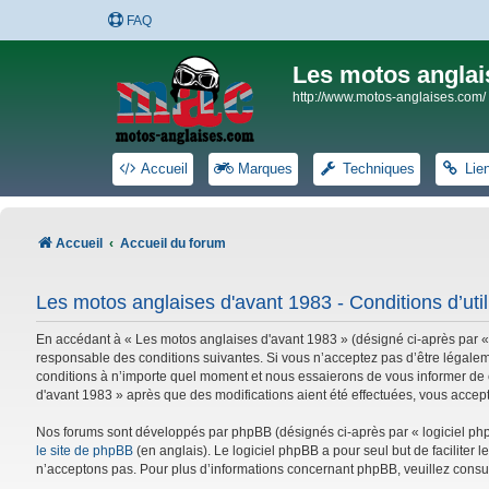
FAQ
Les motos anglai
http://www.motos-anglaises.com/
Accueil
Marques
Techniques
Lie
Accueil
Accueil du forum
Les motos anglaises d'avant 1983 - Conditions d’util
En accédant à « Les motos anglaises d'avant 1983 » (désigné ci-après par «
responsable des conditions suivantes. Si vous n’acceptez pas d’être légalem
conditions à n’importe quel moment et nous essaierons de vous informer de c
d'avant 1983 » après que des modifications aient été effectuées, vous accep
Nos forums sont développés par phpBB (désignés ci-après par « logiciel phpB
le site de phpBB
(en anglais). Le logiciel phpBB a pour seul but de facilite
n’acceptons pas. Pour plus d’informations concernant phpBB, veuillez consu