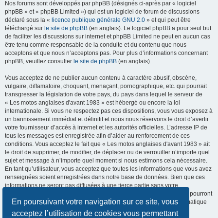
Nos forums sont développés par phpBB (désignés ci-après par « logiciel
phpBB » et « phpBB Limited ») qui est un logiciel de forum de discussions
déclaré sous la «
licence publique générale GNU 2.0
» et qui peut être
téléchargé sur
le site de phpBB
(en anglais). Le logiciel phpBB a pour seul but
de faciliter les discussions sur internet et phpBB Limited ne peut en aucun cas
être tenu comme responsable de la conduite et du contenu que nous
acceptons et que nous n’acceptons pas. Pour plus d’informations concernant
phpBB, veuillez consulter
le site de phpBB
(en anglais).
Vous acceptez de ne publier aucun contenu à caractère abusif, obscène,
vulgaire, diffamatoire, choquant, menaçant, pornographique, etc. qui pourrait
transgresser la législation de votre pays, du pays dans lequel le serveur de
« Les motos anglaises d'avant 1983 » est hébergé ou encore la loi
internationale. Si vous ne respectez pas ces dispositions, vous vous exposez à
un bannissement immédiat et définitif et nous nous réservons le droit d’avertir
votre fournisseur d’accès à internet et les autorités officielles. L’adresse IP de
tous les messages est enregistrée afin d’aider au renforcement de ces
conditions. Vous acceptez le fait que « Les motos anglaises d'avant 1983 » ait
le droit de supprimer, de modifier, de déplacer ou de verrouiller n’importe quel
sujet et message à n’importe quel moment si nous estimons cela nécessaire.
En tant qu’utilisateur, vous acceptez que toutes les informations que vous avez
renseignées soient enregistrées dans notre base de données. Bien que ces
informations ne seront pas diffusées à une tierce partie sans votre
consentement, ni « Les motos anglaises d'avant 1983 », ni phpBB, ne pourront
En poursuivant votre navigation sur ce site, vous
être tenus comme responsables en cas de tentative de piratage informatique
visant à compromettre vos données.
acceptez l’utilisation de cookies vous permettant