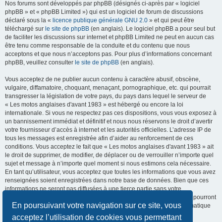
Nos forums sont développés par phpBB (désignés ci-après par « logiciel
phpBB » et « phpBB Limited ») qui est un logiciel de forum de discussions
déclaré sous la «
licence publique générale GNU 2.0
» et qui peut être
téléchargé sur
le site de phpBB
(en anglais). Le logiciel phpBB a pour seul but
de faciliter les discussions sur internet et phpBB Limited ne peut en aucun cas
être tenu comme responsable de la conduite et du contenu que nous
acceptons et que nous n’acceptons pas. Pour plus d’informations concernant
phpBB, veuillez consulter
le site de phpBB
(en anglais).
Vous acceptez de ne publier aucun contenu à caractère abusif, obscène,
vulgaire, diffamatoire, choquant, menaçant, pornographique, etc. qui pourrait
transgresser la législation de votre pays, du pays dans lequel le serveur de
« Les motos anglaises d'avant 1983 » est hébergé ou encore la loi
internationale. Si vous ne respectez pas ces dispositions, vous vous exposez à
un bannissement immédiat et définitif et nous nous réservons le droit d’avertir
votre fournisseur d’accès à internet et les autorités officielles. L’adresse IP de
tous les messages est enregistrée afin d’aider au renforcement de ces
conditions. Vous acceptez le fait que « Les motos anglaises d'avant 1983 » ait
le droit de supprimer, de modifier, de déplacer ou de verrouiller n’importe quel
sujet et message à n’importe quel moment si nous estimons cela nécessaire.
En tant qu’utilisateur, vous acceptez que toutes les informations que vous avez
renseignées soient enregistrées dans notre base de données. Bien que ces
informations ne seront pas diffusées à une tierce partie sans votre
consentement, ni « Les motos anglaises d'avant 1983 », ni phpBB, ne pourront
En poursuivant votre navigation sur ce site, vous
être tenus comme responsables en cas de tentative de piratage informatique
visant à compromettre vos données.
acceptez l’utilisation de cookies vous permettant