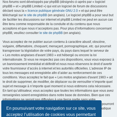
Nos forums sont développés par phpBB (désignés ci-après par « logiciel
phpBB » et « phpBB Limited ») qui est un logiciel de forum de discussions
déclaré sous la «
licence publique générale GNU 2.0
» et qui peut être
téléchargé sur
le site de phpBB
(en anglais). Le logiciel phpBB a pour seul but
de faciliter les discussions sur internet et phpBB Limited ne peut en aucun cas
être tenu comme responsable de la conduite et du contenu que nous
acceptons et que nous n’acceptons pas. Pour plus d’informations concernant
phpBB, veuillez consulter
le site de phpBB
(en anglais).
Vous acceptez de ne publier aucun contenu à caractère abusif, obscène,
vulgaire, diffamatoire, choquant, menaçant, pornographique, etc. qui pourrait
transgresser la législation de votre pays, du pays dans lequel le serveur de
« Les motos anglaises d'avant 1983 » est hébergé ou encore la loi
internationale. Si vous ne respectez pas ces dispositions, vous vous exposez à
un bannissement immédiat et définitif et nous nous réservons le droit d’avertir
votre fournisseur d’accès à internet et les autorités officielles. L’adresse IP de
tous les messages est enregistrée afin d’aider au renforcement de ces
conditions. Vous acceptez le fait que « Les motos anglaises d'avant 1983 » ait
le droit de supprimer, de modifier, de déplacer ou de verrouiller n’importe quel
sujet et message à n’importe quel moment si nous estimons cela nécessaire.
En tant qu’utilisateur, vous acceptez que toutes les informations que vous avez
renseignées soient enregistrées dans notre base de données. Bien que ces
informations ne seront pas diffusées à une tierce partie sans votre
consentement, ni « Les motos anglaises d'avant 1983 », ni phpBB, ne pourront
En poursuivant votre navigation sur ce site, vous
être tenus comme responsables en cas de tentative de piratage informatique
visant à compromettre vos données.
acceptez l’utilisation de cookies vous permettant